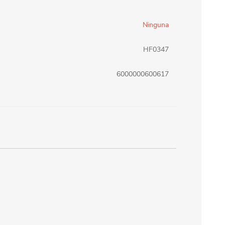
erlina Travel
mom
Ninguna
HF0347
RAINHA
Maxeb
6000000600617
oofix
BEIFA
estway
Jilong
T&G
Armoric