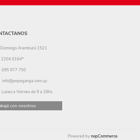
NTACTANOS
Domingo Aramburú 1521
2204 0164*
095 977 750
info@pepeganga.com.uy
Lunes a Viernes de 9 a 18hs.
abajá con nosotros
Powered by
nopCommerce