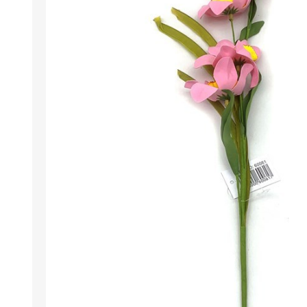
Berlina Air
GPLAST
BERLINA GLASS
GALA
Berlina Home Muebles
Berlina Outdoor
HOCO
PILTUR
KEMEI
Beauty Angel
Ninguna
Sote