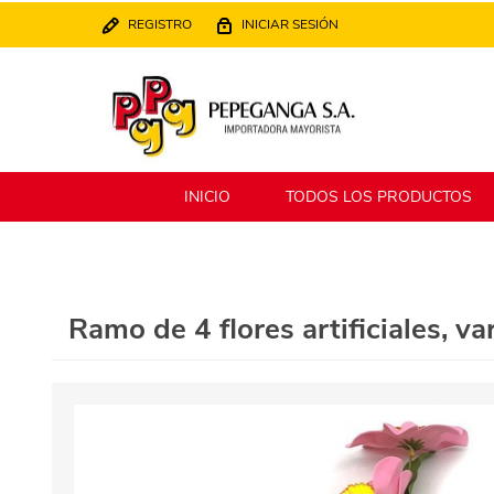
REGISTRO
INICIAR SESIÓN
INICIO
TODOS LOS PRODUCTOS
Berlina
Filippo
Ramo de 4 flores artificiales, va
MATPack
XALINGO
Alklin
Winning Star