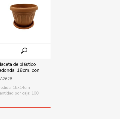
aceta de plástico
edonda, 18cm, con
lato
A2628
edida: 18x14cm
antidad por caja: 100