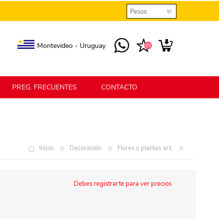
Montevideo - Uruguay
(0)
PREG. FRECUENTES
CONTACTO
elmax
Berlina Home
Inicio
Decoración
Flores y plantas art.
erlina Home Jardín
Berlina Home Textil
Debes registrarte para ver precios
KLGO
SHPLAST