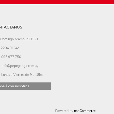
NTACTANOS
Domingo Aramburú 1521
2204 0164*
095 977 750
info@pepeganga.com.uy
Lunes a Viernes de 9 a 18hs.
abajá con nosotros
Powered by
nopCommerce