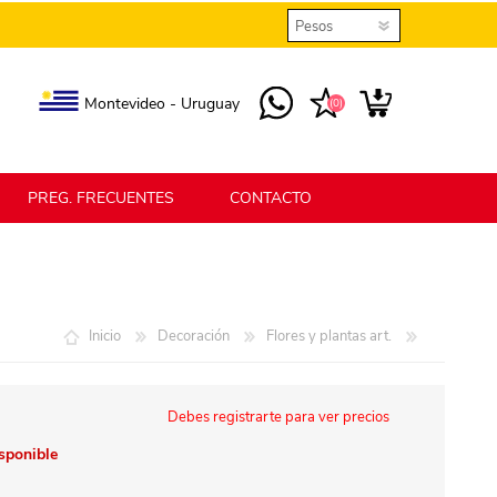
Montevideo - Uruguay
(0)
PREG. FRECUENTES
CONTACTO
elmax
Berlina Home
Inicio
Decoración
Flores y plantas art.
erlina Home Jardín
Berlina Home Textil
Debes registrarte para ver precios
isponible
KLGO
SHPLAST