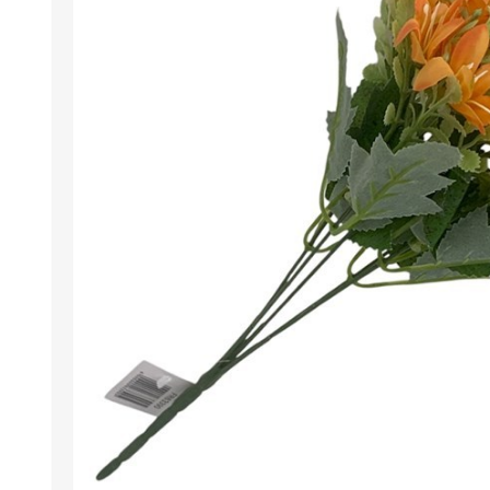
Berlina Air
GPLAST
BERLINA GLASS
GALA
Berlina Home Muebles
Berlina Outdoor
HOCO
PILTUR
KEMEI
Beauty Angel
Ninguna
Sote