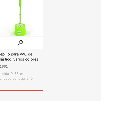
epillo para WC de
lástico, varios colores
1661
edida: 9x35cm
antidad por caja: 240