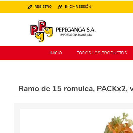
REGISTRO
INICIAR SESIÓN
INICIO
TODOS LOS PRODUCTOS
Berlina
Filippo
Ramo de 15 romulea, PACKx2, v
MATPack
XALINGO
Alklin
Winning Star