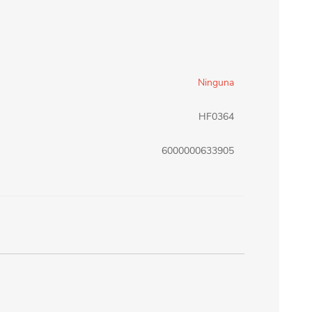
erlina Travel
mom
Ninguna
RAINHA
Maxeb
HF0364
oofix
BEIFA
6000000633905
estway
Jilong
T&G
Armoric