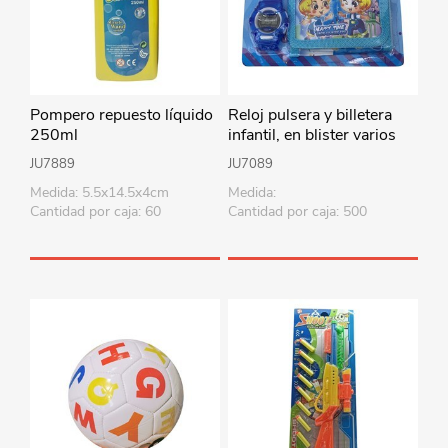
Pompero repuesto líquido
Reloj pulsera y billetera
250ml
infantil, en blister varios
colores
JU7889
JU7089
Medida: 5.5x14.5x4cm
Medida:
Cantidad por caja: 60
Cantidad por caja: 500