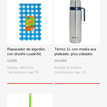
Repasador de algodón,
Termo 1L con media asa
con diseño cuadrillé,
plateado, pico cebador,
ALKLIN varios colores
base antideslizante,
G2585
HA1069
Berlina
Medida: 39x70cm
Medida: 8.5x30cm
Cantidad por caja: 50
Cantidad por caja: 20