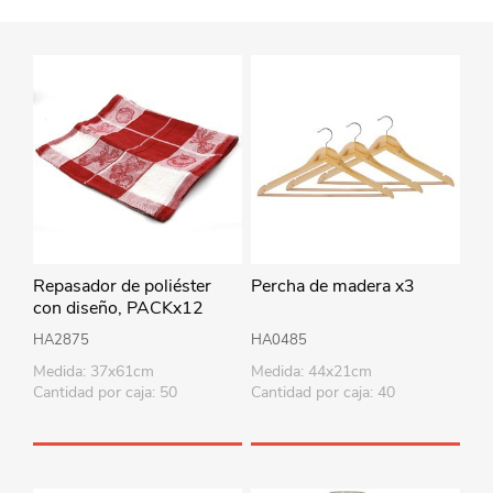
Repasador de poliéster
Percha de madera x3
con diseño, PACKx12
varios colores
HA2875
HA0485
Medida: 37x61cm
Medida: 44x21cm
Cantidad por caja: 50
Cantidad por caja: 40