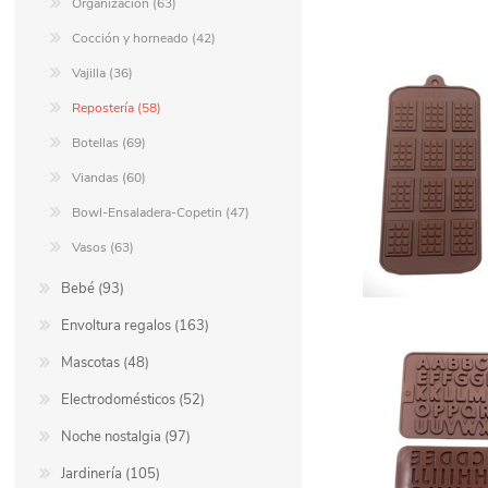
Organización (63)
Cocción y horneado (42)
Vajilla (36)
Repostería (58)
Botellas (69)
Viandas (60)
Bowl-Ensaladera-Copetin (47)
Vasos (63)
Bebé (93)
Envoltura regalos (163)
Mascotas (48)
Electrodomésticos (52)
Noche nostalgia (97)
Jardinería (105)