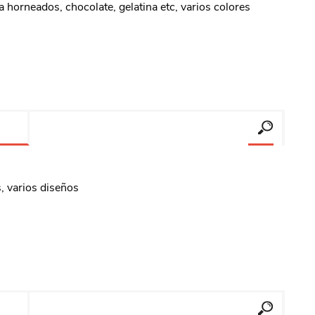
a horneados, chocolate, gelatina etc, varios colores
erlina Travel
mom
RAINHA
Maxeb
oofix
BEIFA
, varios diseños
estway
Jilong
T&G
Armoric