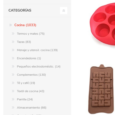
CATEGORÍAS
Berlina Air
GPLAST
Cocina (1033)
BERLINA GLASS
GALA
Termos y mates (75)
Tazas (83)
Menaje y utensil. cocina (139)
Berlina Home Muebles
Berlina Outdoor
Encendedores (1)
Pequeños electrodoméstic. (14)
HOCO
PILTUR
Complementos (130)
Té y café (19)
KEMEI
Beauty Angel
Textil de cocina (43)
Parrilla (24)
Almacenamiento (66)
Ninguna
Sote