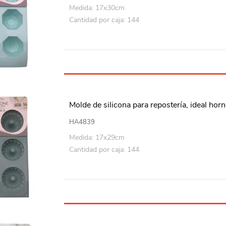
Playa y piscina
Medida: 17x30cm
Cantidad por caja: 144
Juguetes para jardín
Rodados
Mobiliario-adornos-acces.
Instrumentos musicales
Molde de silicona para repostería, ideal horn
Casas,castillos y muebles
HA4839
Amansaloco-spinner-
trompo
Medida: 17x29cm
Cantidad por caja: 144
Ciencia
Juegos de salón
Bloques para armar