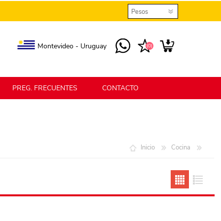
Montevideo - Uruguay
(0)
PREG. FRECUENTES
CONTACTO
elmax
Berlina Home
Inicio
Cocina
erlina Home Jardín
Berlina Home Textil
KLGO
SHPLAST