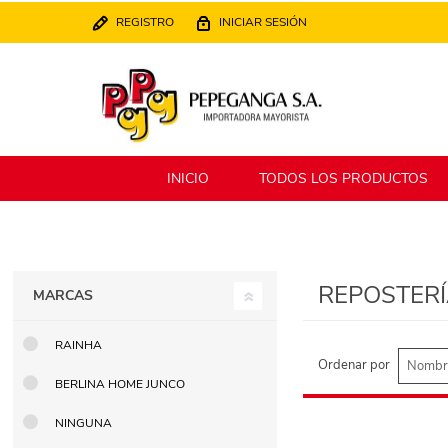
REGISTRO
INICIAR SESIÓN
INICIO
TODOS LOS PRODUCTOS
Berlina
Filippo
REPOSTER
MARCAS
MATPack
XALINGO
RAINHA
Ordenar por
BERLINA HOME JUNCO
Alklin
Winning Star
NINGUNA