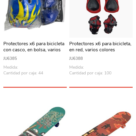
Protectores x6 para bicicleta
Protectores x6 para bicicleta,
con casco, en bolsa, varios
en red, varios colores
colores
JU6385
JU6388
Medida:
Medida:
Cantidad por caja: 44
Cantidad por caja: 100