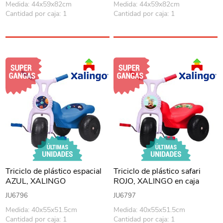
Medida: 44x59x82cm
Medida: 44x59x82cm
Cantidad por caja: 1
Cantidad por caja: 1
Triciclo de plástico espacial
Triciclo de plástico safari
AZUL, XALINGO
ROJO, XALINGO en caja
JU6796
JU6797
Medida: 40x55x51.5cm
Medida: 40x55x51.5cm
Cantidad por caja: 1
Cantidad por caja: 1