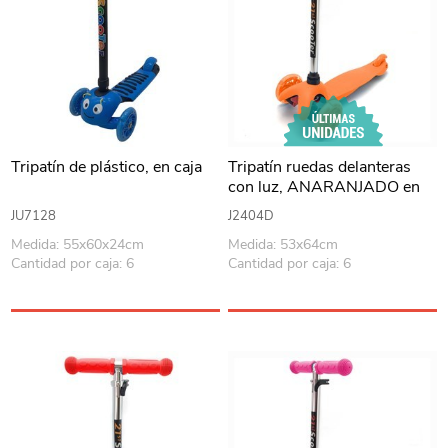
Tripatín de plástico, en caja
Tripatín ruedas delanteras
con luz, ANARANJADO en
caja
JU7128
J2404D
Medida: 55x60x24cm
Medida: 53x64cm
Cantidad por caja: 6
Cantidad por caja: 6