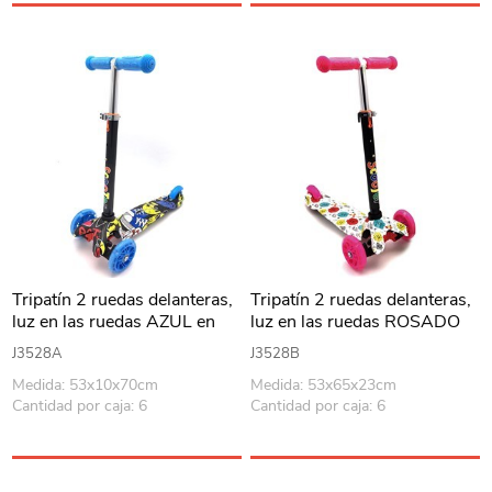
Tripatín 2 ruedas delanteras,
Tripatín 2 ruedas delanteras,
luz en las ruedas AZUL en
luz en las ruedas ROSADO
caja
en caja
J3528A
J3528B
Medida: 53x10x70cm
Medida: 53x65x23cm
Cantidad por caja: 6
Cantidad por caja: 6