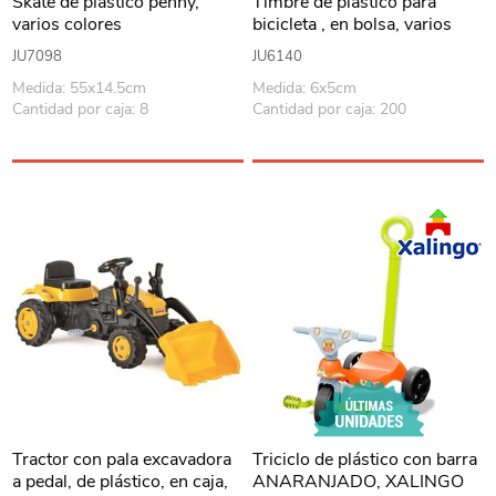
Skate de plástico penny,
Timbre de plástico para
varios colores
bicicleta , en bolsa, varios
colores
JU7098
JU6140
Medida: 55x14.5cm
Medida: 6x5cm
Cantidad por caja: 8
Cantidad por caja: 200
Tractor con pala excavadora
Triciclo de plástico con barra
a pedal, de plástico, en caja,
ANARANJADO, XALINGO