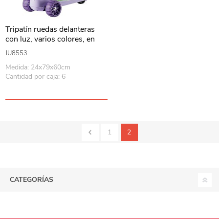
Tripatín ruedas delanteras
con luz, varios colores, en
caja
JU8553
Medida: 24x79x60cm
Cantidad por caja: 6
1
2
CATEGORÍAS