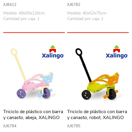
AMARILLO
JU8412
JU6782
Medida: 49x50x120cm
Medida: 40x52x75cm
Cantidad por caja: 1
Cantidad por caja: 1
Triciclo de plástico con barra
Triciclo de plástico con barra
y canasto, abeja, XALINGO
y canasto, robot, XALINGO
en caja
en caja
JU6784
JU6785