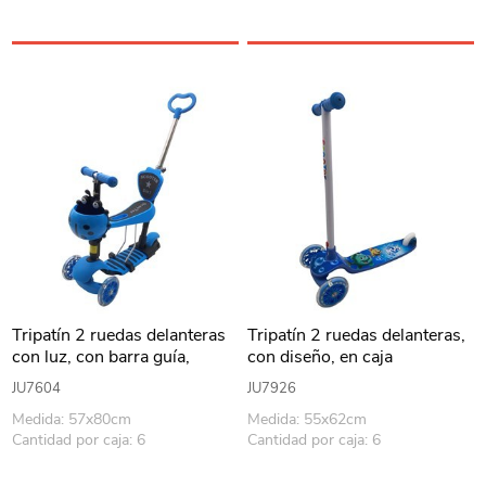
Tripatín 2 ruedas delanteras
Tripatín 2 ruedas delanteras,
con luz, con barra guía,
con diseño, en caja
asiento desmontable y
JU7604
JU7926
canasto, en caja varios
Medida: 57x80cm
Medida: 55x62cm
colores
Cantidad por caja: 6
Cantidad por caja: 6