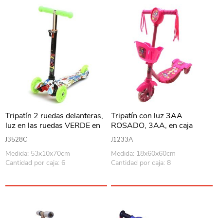
Tripatín 2 ruedas delanteras,
Tripatín con luz 3AA
luz en las ruedas VERDE en
ROSADO, 3AA, en caja
caja
J3528C
J1233A
Medida: 53x10x70cm
Medida: 18x60x60cm
Cantidad por caja: 6
Cantidad por caja: 8