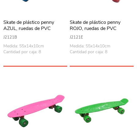
Skate de plástico penny
Skate de plástico penny
AZUL, ruedas de PVC
ROJO, ruedas de PVC
anchas, trucks de metal
anchas, trucks de metal
J2121B
J2121E
Medida: 55x14x10cm
Medida: 55x14x10cm
Cantidad por caja: 8
Cantidad por caja: 8