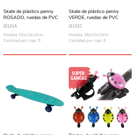
Skate de plástico penny
Skate de plástico penny
ROSADO, ruedas de PVC
VERDE, ruedas de PVC
anchas, trucks de metal
anchas, trucks de metal
J2121A
J2121C
Medida: 55x14x10cm
Medida: 56x15x10cm
Cantidad por caja: 8
Cantidad por caja: 8