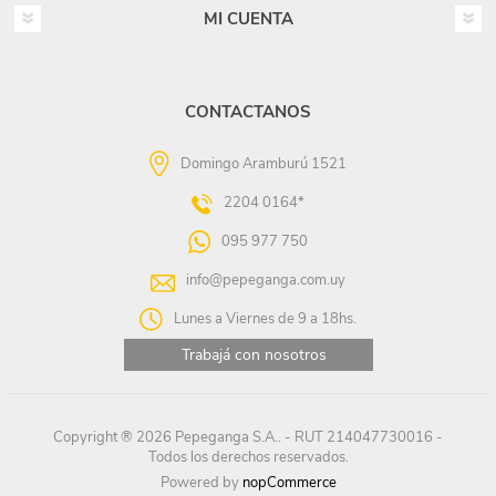
MI CUENTA
CONTACTANOS
Domingo Aramburú 1521
2204 0164*
095 977 750
info@pepeganga.com.uy
Lunes a Viernes de 9 a 18hs.
Trabajá con nosotros
Copyright ® 2026 Pepeganga S.A.. - RUT 214047730016 -
Todos los derechos reservados.
Powered by
nopCommerce