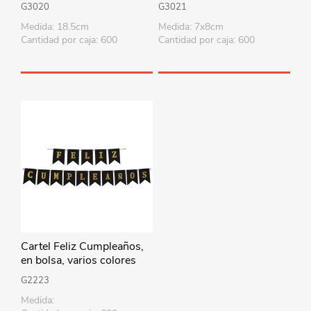
bolsa
bolsa
G3020
G3021
Medida: 18.5cm
Medida: 7x8cm
Cantidad por caja: 600
Cantidad por caja: 600
Cartel Feliz Cumpleaños,
en bolsa, varios colores
G2223
Medida: