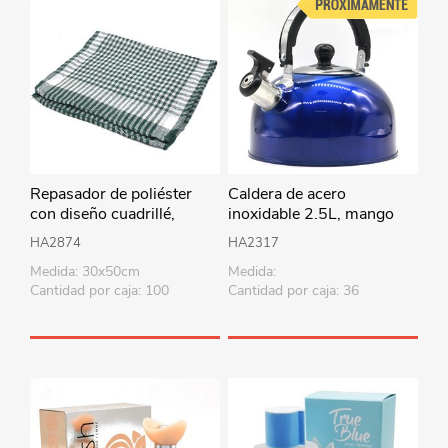
Repasador de poliéster
Caldera de acero
con diseño cuadrillé,
inoxidable 2.5L, mango
PACKx12, varios colores
combinado, en caja, varios
HA2874
HA2317
colores
Medida: 30x50cm
Medida:
Cantidad por caja: 100
Cantidad por caja: 36