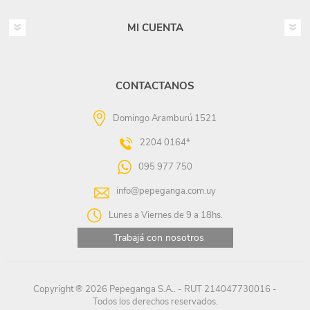
MI CUENTA
CONTACTANOS
Domingo Aramburú 1521
2204 0164*
095 977 750
info@pepeganga.com.uy
Lunes a Viernes de 9 a 18hs.
Trabajá con nosotros
Copyright ® 2026 Pepeganga S.A.. - RUT 214047730016 -
Todos los derechos reservados.