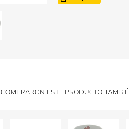
Papeleria
Luncheras
Artículos personalizados
Accesorios cosmética
Mochilas y cartucheras
Escolares festivales
Indumentaria
Disfraces - Imitación
Farmacia
Oficina
Ferretería y camping
Gorros y sombreros
Expresión plástica
Generales
Valijas
Cuadernos, libretas, etc.
Banderas
Gangas
Libros
Decoración
Escolares
Flores y plantas art.
Juguetes
Adornos
Juguetes Bebé
Mueblería
Cuadros / Portarretratos
Juegos de mesa
E COMPRARON ESTE PRODUCTO TAMB
Otoño / Invierno
Jardín
Muñecas, bebotes y acc.
Organización
Muebles y organizadores
Cocina y complementos
Oficina
Percheros y perchas
Belleza y maquillaje