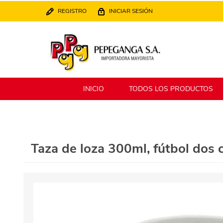
REGISTRO
INICIAR SESIÓN
INICIO
TODOS LOS PRODUCTOS
Berlina
Filippo
Taza de loza 300ml, fútbol dos 
MATPack
XALINGO
Alklin
Winning Star