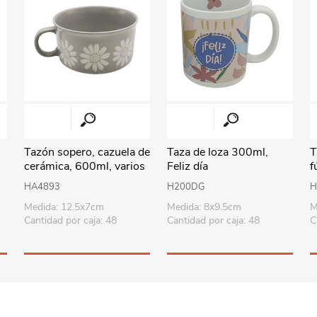
Perfumería
Textil hogar
Pelotas
Dama
Repostería
Aromatizadores y velas
Deportes - Gimnasia
Caballero
Sorpresitas
Iluminación
Vehículos y pistas
Suministros p/fiesta
Relojes
Muñecos de acción
Tecnología
Costura y manualidades
Herramientas
Audio
Tazón sopero, cazuela de
Taza de loza 300ml,
T
Uruguay
Revestimientos
Armas y juegos de policía
Accesorios
cerámica, 600ml, varios
Feliz día
f
diseños
Viaje
Didácticos
Parlantes
HA4893
H200DG
H
Medida: 12.5x7cm
Medida: 8x9.5cm
M
Todos los productos
Puzzles-Pizarras-Compus
Cantidad por caja: 48
Cantidad por caja: 48
C
Arte y manualidades
Peluches
Animales y dinosaurios