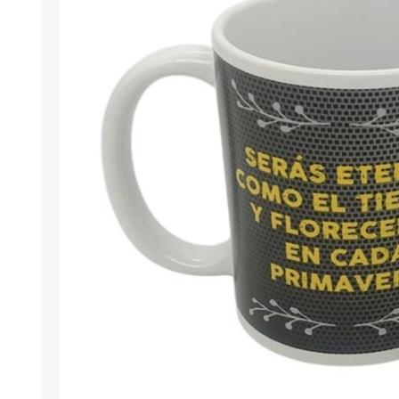
Berlina Air
GPLAST
BERLINA GLASS
GALA
Berlina Home Muebles
Berlina Outdoor
HOCO
PILTUR
KEMEI
Beauty Angel
Ninguna
Sote