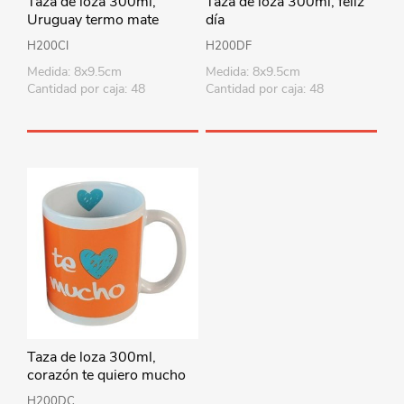
Taza de loza 300ml,
Taza de loza 300ml, feliz
Uruguay termo mate
día
H200CI
H200DF
Medida: 8x9.5cm
Medida: 8x9.5cm
Cantidad por caja: 48
Cantidad por caja: 48
Taza de loza 300ml,
corazón te quiero mucho
H200DC