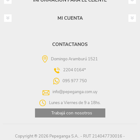
INFORMACIÓN PARA EL CLIENTE
MI CUENTA
CONTACTANOS
Domingo Aramburú 1521
2204 0164*
095 977 750
info@pepeganga.com.uy
Lunes a Viernes de 9 a 18hs.
Trabajá con nosotros
Copyright ® 2026 Pepeganga S.A.. - RUT 214047730016 -