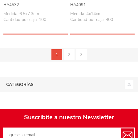
para taza, en caja
colores
HA4532
HA4091
Medida: 6.5x7.3cm
Medida: 4x14cm
Cantidad por caja: 100
Cantidad por caja: 400
1
2
CATEGORÍAS
Suscribite a nuestro Newsletter