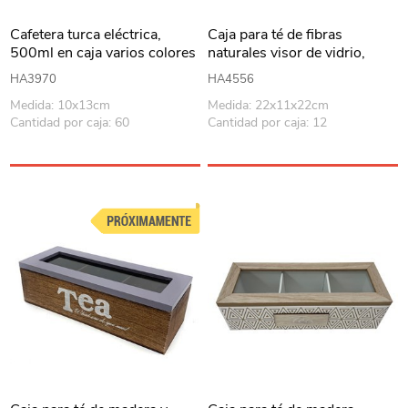
Cafetera turca eléctrica,
Caja para té de fibras
500ml en caja varios colores
naturales visor de vidrio,
junco de agua
HA3970
HA4556
Medida: 10x13cm
Medida: 22x11x22cm
Cantidad por caja: 60
Cantidad por caja: 12