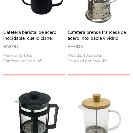
Cafetera barista, de acero
Cafetera prensa francesa de
inoxidable, cuello cisne,
acero inoxidable y vidrio
550ml, en caja
600ml, en caja
HA5381
HA3648
Medida: 9x13cm
Medida: 10.5x20cm
Cantidad por caja: 48
Cantidad por caja: 40