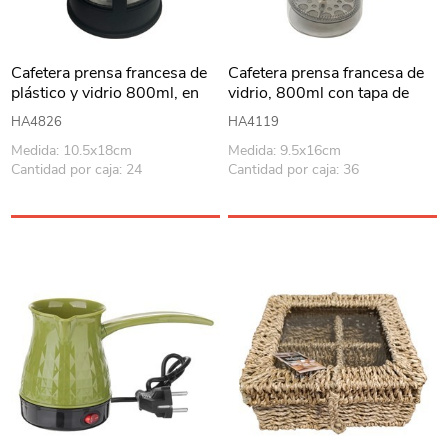
Cafetera prensa francesa de
Cafetera prensa francesa de
plástico y vidrio 800ml, en
vidrio, 800ml con tapa de
caja
madera, en caja
HA4826
HA4119
Medida: 10.5x18cm
Medida: 9.5x16cm
Cantidad por caja: 24
Cantidad por caja: 36