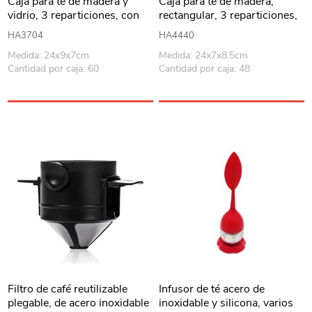
Caja para té de madera y
Caja para té de madera,
vidrio, 3 reparticiones, con
rectangular, 3 reparticiones,
diseño
en caja
HA3704
HA4440
Medida: 24x9x7cm
Medida: 24x7x8.5cm
Cantidad por caja: 60
Cantidad por caja: 48
Filtro de café reutilizable
Infusor de té acero de
plegable, de acero inoxidable
inoxidable y silicona, varios