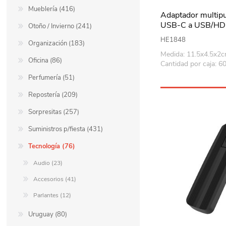
Mueblería (416)
Adaptador multip
USB-C a USB/HD
Otoño / Invierno (241)
en caja
HE1848
Organización (183)
Medida: 11.5x4.5x2
Oficina (86)
Cantidad por caja: 6
Perfumería (51)
Repostería (209)
Sorpresitas (257)
Suministros p/fiesta (431)
Tecnología (76)
Audio (23)
Accesorios (41)
Parlantes (12)
Uruguay (80)