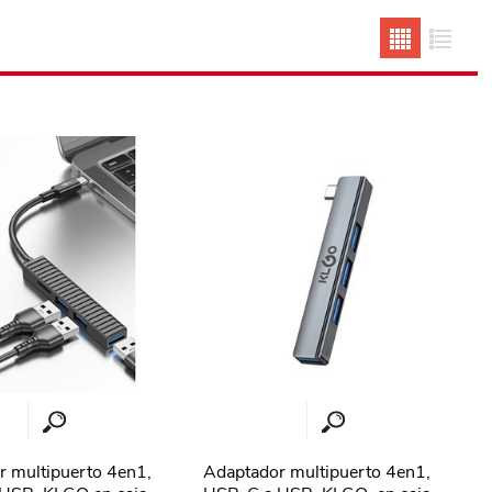
erlina Travel
mom
RAINHA
Maxeb
oofix
BEIFA
estway
Jilong
T&G
Armoric
 multipuerto 4en1,
Adaptador multipuerto 4en1,