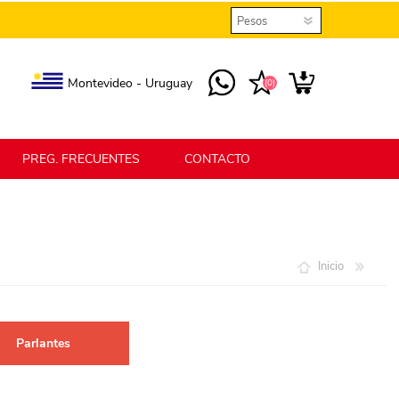
Montevideo - Uruguay
(0)
PREG. FRECUENTES
CONTACTO
elmax
Berlina Home
Inicio
erlina Home Jardín
Berlina Home Textil
Parlantes
KLGO
SHPLAST