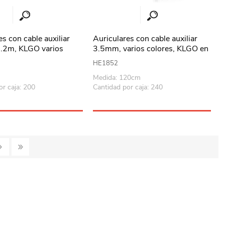
es con cable auxiliar
Auriculares con cable auxiliar
.2m, KLGO varios
3.5mm, varios colores, KLGO en
n caja
caja
HE1852
Medida: 120cm
or caja: 200
Cantidad por caja: 240