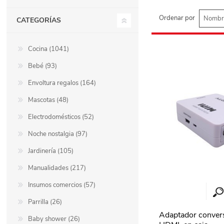
Ordenar por
CATEGORÍAS
Berlina Air
GPLAST
Cocina (1041)
BERLINA GLASS
GALA
Bebé (93)
Envoltura regalos (164)
Berlina Home Muebles
Berlina Outdoor
Mascotas (48)
Electrodomésticos (52)
Noche nostalgia (97)
HOCO
PILTUR
Jardinería (105)
Manualidades (217)
KEMEI
Beauty Angel
Insumos comercios (57)
Parrilla (26)
Ninguna
Sote
Adaptador conver
Baby shower (26)