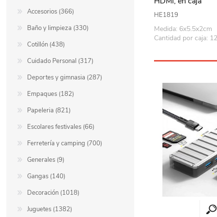
HDMI, en caja
Accesorios (366)
HE1819
Baño y limpieza (330)
Medida: 6x5.5x2cm
Cantidad por caja: 1
Cotillón (438)
Cuidado Personal (317)
Deportes y gimnasia (287)
Empaques (182)
Papeleria (821)
Escolares festivales (66)
Ferretería y camping (700)
Generales (9)
Gangas (140)
Decoración (1018)
Juguetes (1382)