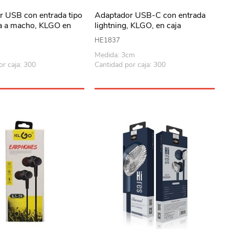
 USB con entrada tipo
Adaptador USB-C con entrada
a a macho, KLGO en
lightning, KLGO, en caja
HE1837
Medida: 3cm
or caja: 300
Cantidad por caja: 300