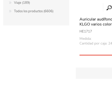
Viaje (189)
Todos los productos (6606)
Auricular audífon
KLGO varios color
HE1717
Medida:
Cantidad por caja: 2