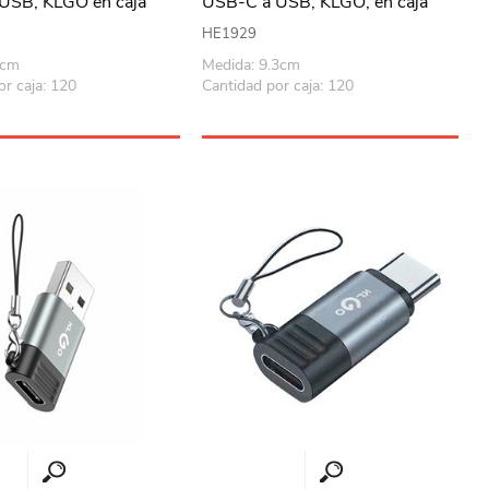
USB, KLGO en caja
USB-C a USB, KLGO, en caja
HE1929
5cm
Medida: 9.3cm
or caja: 120
Cantidad por caja: 120