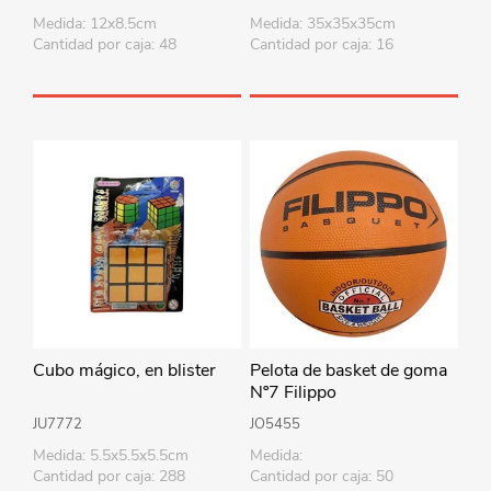
Medida: 12x8.5cm
Medida: 35x35x35cm
Cantidad por caja: 48
Cantidad por caja: 16
Cubo mágico, en blister
Pelota de basket de goma
Nº7 Filippo
JU7772
JO5455
Medida: 5.5x5.5x5.5cm
Medida:
Cantidad por caja: 288
Cantidad por caja: 50