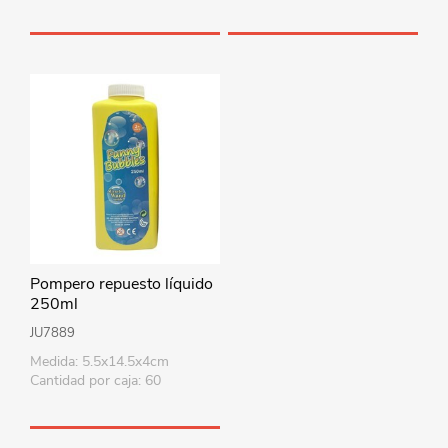
Pompero repuesto líquido
250ml
JU7889
Medida: 5.5x14.5x4cm
Cantidad por caja: 60