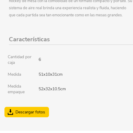
hockey de mesa con la comodidad de un formato compacto y portátil. Su
sistema de aire real brinda una experiencia realista y fluida, haciendo
que cada partida sea tan emocionante como en las mesas grandes.
Características
Cantidad por
6
caja
Medida
51x10x31cm
Medida
52x32x10.5cm
empaque
Descargar fotos