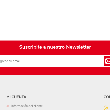
Playa y piscina
Juguetes para jardín
Rodados
Mobiliario-adornos-acces.
Instrumentos musicales
Suscribite a nuestro Newsletter
Casas,castillos y muebles
Amansaloco-spinner-
trompo
Ciencia
Juegos de salón
Bloques para armar
MI CUENTA
CO
Información del cliente