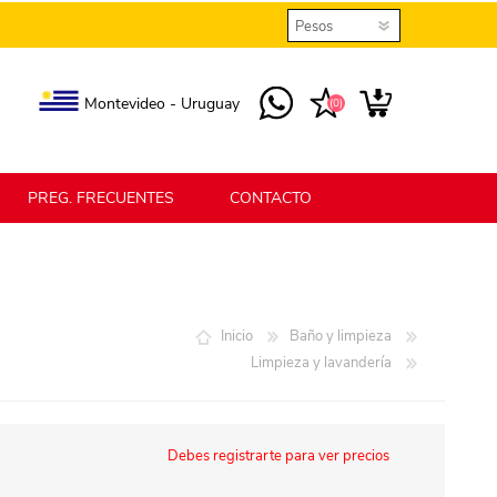
Montevideo - Uruguay
(0)
PREG. FRECUENTES
CONTACTO
elmax
Berlina Home
Inicio
Baño y limpieza
Limpieza y lavandería
erlina Home Jardín
Berlina Home Textil
Debes registrarte para ver precios
KLGO
SHPLAST