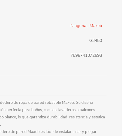
erlina Travel
mom
Ninguna
,
Maxeb
RAINHA
Maxeb
G3450
7896741372598
oofix
BEIFA
estway
Jilong
endedero de ropa de pared rebatible Maxeb. Su diseño
T&G
Armoric
pción perfecta para baños, cocinas, lavaderos o balcones
o blanco, lo que garantiza durabilidad, resistencia y estética
.
dero de pared Maxeb es fácil de instalar, usar y plegar