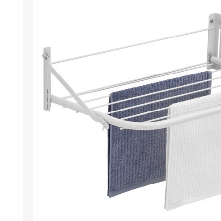
Berlina Air
GPLAST
BERLINA GLASS
GALA
Berlina Home Muebles
Berlina Outdoor
HOCO
PILTUR
KEMEI
Beauty Angel
Ninguna
Sote