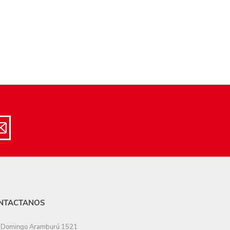
NTACTANOS
Domingo Aramburú 1521