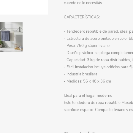
cuando no lo necesitás.
Papeleria
Luncheras
Artículos personalizados
Accesorios cosmética
Mochilas y cartucheras
CARACTERÍSTICAS:
Escolares festivales
Indumentaria
Disfraces - Imitación
Farmacia
Oficina
Ferretería y camping
- Tendedero rebatible de pared, ideal 
Gorros y sombreros
Expresión plástica
- Estructura de acero pintado en color bla
Generales
Valijas
Cuadernos, libretas, etc.
Banderas
- Peso: 750 g súper liviano
- Diseño práctico: se pliega completame
Gangas
Libros
- Capacidad: 3 kg de ropa distribuídos, i
Decoración
- Fácil instalación incluye orificios para fi
Escolares
Flores y plantas art.
- Industria brasilera
Juguetes
Adornos
Juguetes Bebé
- Medidas: 56 x 48 x 36 cm
Mueblería
Cuadros / Portarretratos
Juegos de mesa
Ideal para el hogar moderno
Otoño / Invierno
Este tendedero de ropa rebatible Maxeb e
Jardín
Muñecas, bebotes y acc.
sacrificar espacio. Compacto, liviano y 
Organización
Muebles y organizadores
Cocina y complementos
Oficina
Percheros y perchas
Belleza y maquillaje