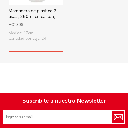
Mamadera de plástico 2
asas, 250ml en cartón,
MI-K, 2 colores
HC1306
Medida: 17cm
Cantidad por caja: 24
Suscribite a nuestro Newsletter