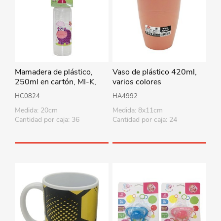
Mamadera de plástico,
Vaso de plástico 420ml,
250ml en cartón, MI-K,
varios colores
varios diseños
HC0824
HA4992
Medida: 20cm
Medida: 8x11cm
Cantidad por caja: 36
Cantidad por caja: 24