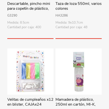
Descartable, pincho mini
Taza de loza 550ml, varios
para copetín de plástico,
colores
bolsa x50
G3290
HA3286
Medida: 8.5cm
Medida: 9x10.7cm
Cantidad por caja: 400
Cantidad por caja: 48
Velitas de cumpleaños x12
Mamadera de plástico,
en blister, CAJAx24
250ml en cartón, MI-K,