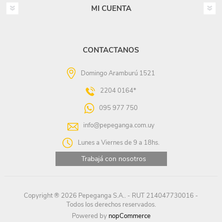
MI CUENTA
CONTACTANOS
Domingo Aramburú 1521
2204 0164*
095 977 750
info@pepeganga.com.uy
Lunes a Viernes de 9 a 18hs.
Trabajá con nosotros
Copyright ® 2026 Pepeganga S.A.. - RUT 214047730016 -
Todos los derechos reservados.
Powered by
nopCommerce