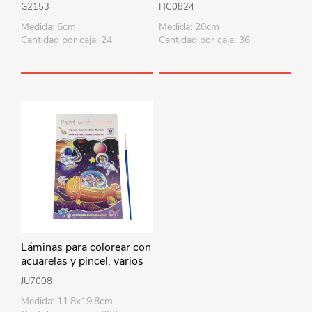
varios diseños
G2153
HC0824
Medida: 6cm
Medida: 20cm
Cantidad por caja: 24
Cantidad por caja: 36
Láminas para colorear con
acuarelas y pincel, varios
diseños
JU7008
Medida: 11.8x19.8cm