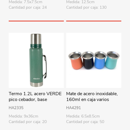
Medida: 7.5x7.5cm
Medida: 12.5cm
Cantidad por caja: 24
Cantidad por caja: 130
Termo 1.2L acero VERDE
Mate de acero inoxidable,
pico cebador, base
160ml en caja varios
antideslizante, Berlina
colores
HA2335
HA4291
Medida: 9x36cm
Medida: 6.5x8.5cm
Cantidad por caja: 20
Cantidad por caja: 50