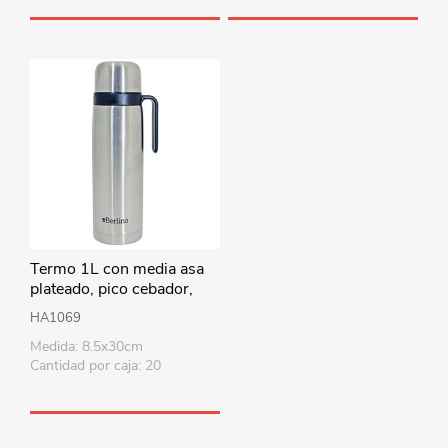
Termo 1L con media asa
plateado, pico cebador,
base antideslizante,
HA1069
Berlina
Medida: 8.5x30cm
Cantidad por caja: 20