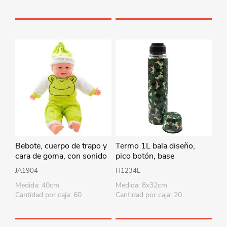
Bebote, cuerpo de trapo y
Termo 1L bala diseño,
cara de goma, con sonido
pico botón, base
40cm, varios colores en
antideslizante, Berlina
JA1904
H1234L
bolsa
Medida: 40cm
Medida: 8x32cm
Cantidad por caja: 60
Cantidad por caja: 20