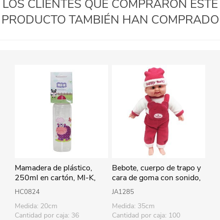
LOS CLIENTES QUE COMPRARON ESTE
PRODUCTO TAMBIÉN HAN COMPRADO
Mamadera de plástico,
Bebote, cuerpo de trapo y
250ml en cartón, MI-K,
cara de goma con sonido,
varios diseños
35cm varios colores en
HC0824
JA1285
bolsa
Medida: 20cm
Medida: 35cm
Cantidad por caja: 36
Cantidad por caja: 100