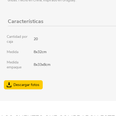
ondas. Hecho en China, inspirado en Uruguay.
Características
Cantidad por
20
caja
Medida
8x32cm
Medida
8x33x8cm
empaque
Descargar fotos