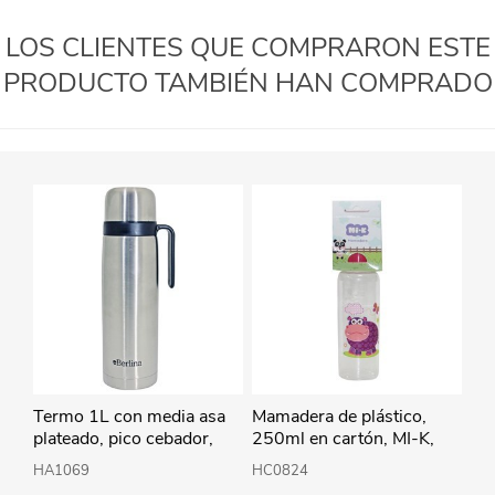
LOS CLIENTES QUE COMPRARON ESTE
PRODUCTO TAMBIÉN HAN COMPRADO
Termo 1L con media asa
Mamadera de plástico,
plateado, pico cebador,
250ml en cartón, MI-K,
base antideslizante,
varios diseños
HA1069
HC0824
Berlina