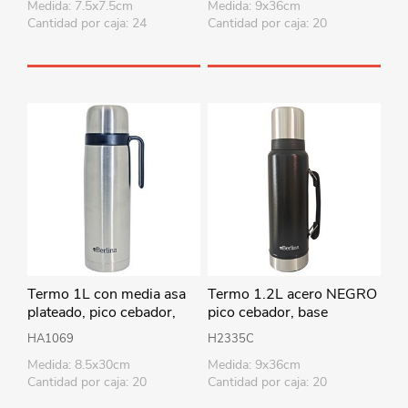
Medida: 7.5x7.5cm
Medida: 9x36cm
Cantidad por caja: 24
Cantidad por caja: 20
Termo 1L con media asa
Termo 1.2L acero NEGRO
plateado, pico cebador,
pico cebador, base
base antideslizante,
antideslizante, Berlina
HA1069
H2335C
Berlina
Medida: 8.5x30cm
Medida: 9x36cm
Cantidad por caja: 20
Cantidad por caja: 20