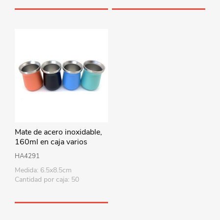
Mate de acero inoxidable,
160ml en caja varios
colores
HA4291
Medida: 6.5x8.5cm
Cantidad por caja: 50