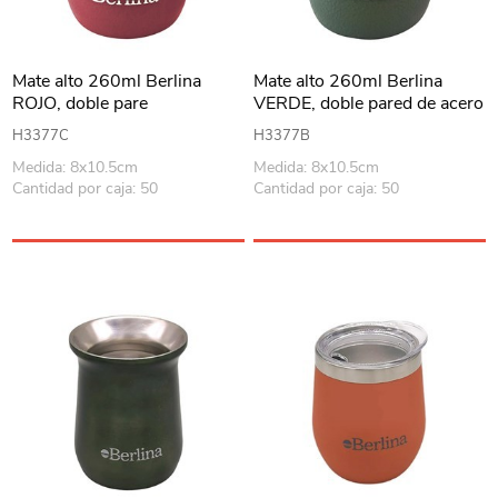
Mate alto 260ml Berlina
Mate alto 260ml Berlina
ROJO, doble pare
VERDE, doble pared de acero
inoxidable en caja
H3377C
H3377B
Medida: 8x10.5cm
Medida: 8x10.5cm
Cantidad por caja: 50
Cantidad por caja: 50