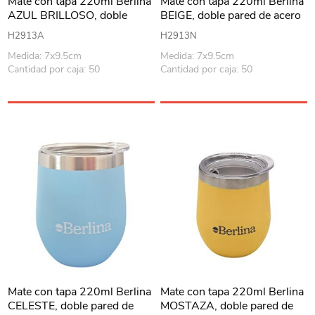
Mate con tapa 220ml Berlina
Mate con tapa 220ml Berlina
AZUL BRILLOSO, doble
BEIGE, doble pared de acero
pared de acero inoxidable en
inoxidable, en caja
H2913A
H2913N
caja
Medida: 7x9.5cm
Medida: 7x9.5cm
Cantidad por caja: 50
Cantidad por caja: 50
Mate con tapa 220ml Berlina
Mate con tapa 220ml Berlina
CELESTE, doble pared de
MOSTAZA, doble pared de