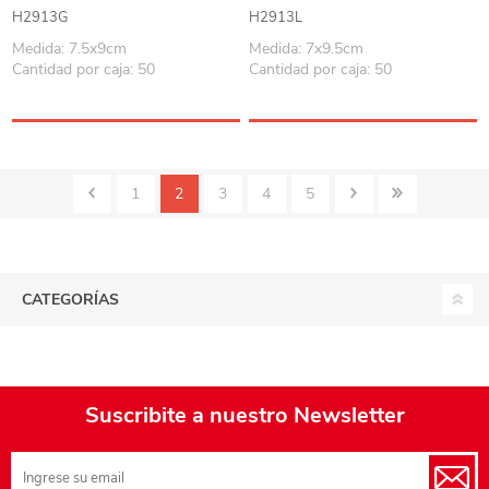
acero inoxidable en caja
acero inoxidable, en caja
H2913G
H2913L
Medida: 7.5x9cm
Medida: 7x9.5cm
Cantidad por caja: 50
Cantidad por caja: 50
1
2
3
4
5
CATEGORÍAS
Suscribite a nuestro Newsletter