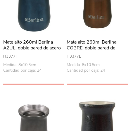
Mate alto 260ml Berlina
Mate alto 260ml Berlina
AZUL, doble pared de acero
COBRE, doble pared de
inoxidable, en caja
acero inoxidable, en caja
H3377I
H3377E
Medida: 8x10.5cm
Medida: 8x10.5cm
Cantidad por caja: 24
Cantidad por caja: 24