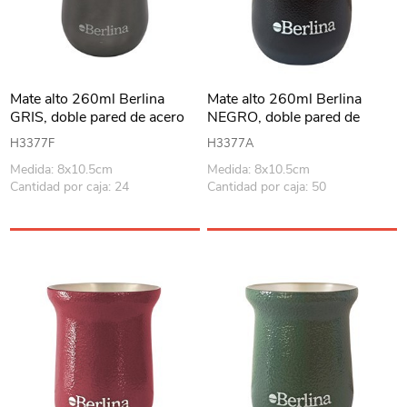
Mate alto 260ml Berlina
Mate alto 260ml Berlina
GRIS, doble pared de acero
NEGRO, doble pared de
inoxidable, en caja
acero inoxidable en caja
H3377F
H3377A
Medida: 8x10.5cm
Medida: 8x10.5cm
Cantidad por caja: 24
Cantidad por caja: 50