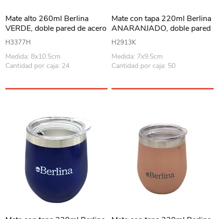
Mate alto 260ml Berlina
Mate con tapa 220ml Berlina
VERDE, doble pared de acero
ANARANJADO, doble pared
inoxidable, en caja
de acero inoxidable, en caja
H3377H
H2913K
Medida: 8x10.5cm
Medida: 7x9.5cm
Cantidad por caja: 24
Cantidad por caja: 50