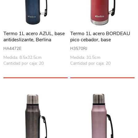
Termo 1L acero AZUL, base
Termo 1L acero BORDEAU
antideslizante, Berlina
pico cebador, base
antideslizante, Berlina
HA4472E
H3570RJ
Medida: 8.5x32.5cm
Medida: 31.5cm
Cantidad por caja: 20
Cantidad por caja: 20