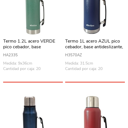
Termo 1.2L acero VERDE
Termo 1L acero AZUL pico
pico cebador, base
cebador, base antideslizante,
antideslizante, Berlina
Berlina
HA2335
H3570AZ
Medida: 9x36cm
Medida: 31.5cm
Cantidad por caja: 20
Cantidad por caja: 20