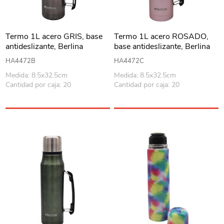
Termo 1L acero GRIS, base
Termo 1L acero ROSADO,
antideslizante, Berlina
base antideslizante, Berlina
HA4472B
HA4472C
Medida: 8.5x32.5cm
Medida: 8.5x32.5cm
Cantidad por caja: 20
Cantidad por caja: 20