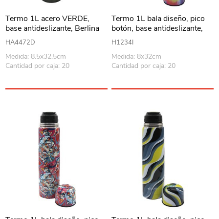
Termo 1L acero VERDE,
Termo 1L bala diseño, pico
base antideslizante, Berlina
botón, base antideslizante,
Berlina
HA4472D
H1234I
Medida: 8.5x32.5cm
Medida: 8x32cm
Cantidad por caja: 20
Cantidad por caja: 20