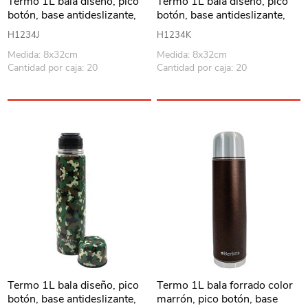
Termo 1L bala diseño, pico
Termo 1L bala diseño, pico
botón, base antideslizante,
botón, base antideslizante,
Berlina
Berlina
H1234J
H1234K
Medida: 8x32cm
Medida: 8x32cm
Cantidad por caja: 20
Cantidad por caja: 20
Termo 1L bala diseño, pico
Termo 1L bala forrado color
botón, base antideslizante,
marrón, pico botón, base