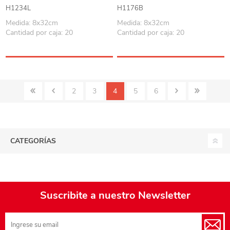
Berlina
antideslizante, Berlina
H1234L
H1176B
Medida: 8x32cm
Medida: 8x32cm
Cantidad por caja: 20
Cantidad por caja: 20
2
3
4
5
6
CATEGORÍAS
Suscribite a nuestro Newsletter