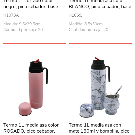
Termo 1L forrado color
Termo 1L media asa color
negro, pico cebador, base
BLANCO, pico cebador, base
antideslizante, Berlina
antideslizante, Berlina
H1073A
H1069J
Medida: 9,5x29.5cm
Medida: 8.5x30cm
Cantidad por caja: 20
Cantidad por caja: 20
Termo 1L media asa color
Termo 1L media asa con
ROSADO, pico cebador,
mate 180ml y bombilla, pico