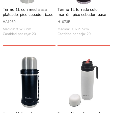
Termo 1L con media asa
Termo 1L forrado color
plateado, pico cebador, base
marrón, pico cebador, base
antideslizante, Berlina
antideslizante, Berlina
HA1069
H1073B
Medida: 8.5x30cm
Medida: 9,5x29.5cm
Cantidad por caja: 20
Cantidad por caja: 20