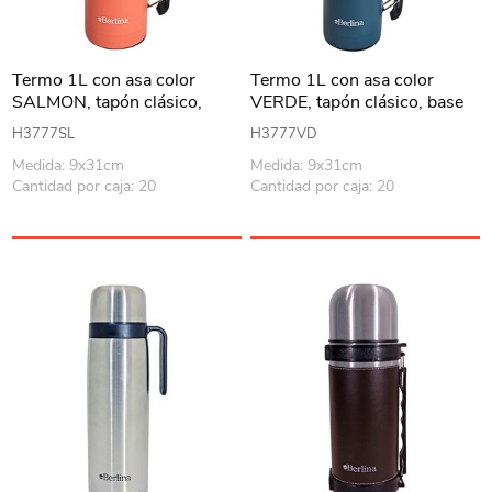
Termo 1L con asa color
Termo 1L con asa color
SALMON, tapón clásico,
VERDE, tapón clásico, base
base antideslizante, Berlina
antideslizante, Berlina
H3777SL
H3777VD
Medida: 9x31cm
Medida: 9x31cm
Cantidad por caja: 20
Cantidad por caja: 20