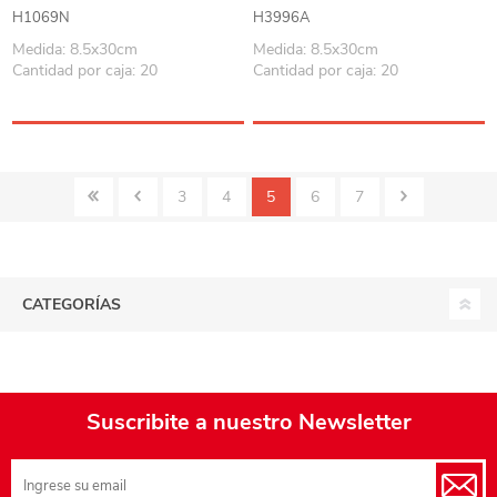
base antideslizante, Berlina
cebador, base antideslizante,
H1069N
H3996A
Berlina en caja
Medida: 8.5x30cm
Medida: 8.5x30cm
Cantidad por caja: 20
Cantidad por caja: 20
3
4
5
6
7
CATEGORÍAS
Suscribite a nuestro Newsletter