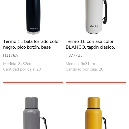
Termo 1L bala forrado color
Termo 1L con asa color
negro, pico botón, base
BLANCO, tapón clásico,
antideslizante, Berlina
base antideslizante, Berlina
H1176A
H3777BL
Medida: 8x32cm
Medida: 9x31cm
Cantidad por caja: 20
Cantidad por caja: 20