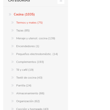
CATEGORÍAS
Berlina Air
GPLAST
Cocina (1035)
Termos y mates (75)
BERLINA GLASS
GALA
Tazas (85)
Menaje y utensil. cocina (139)
Encendedores (1)
Berlina Home Muebles
Berlina Outdoor
Pequeños electrodoméstic. (14)
Complementos (193)
HOCO
PILTUR
Té y café (19)
Textil de cocina (43)
Parrilla (24)
KEMEI
Beauty Angel
Almacenamiento (66)
Organización (62)
Ninguna
Sote
Cocción y horneado (43)