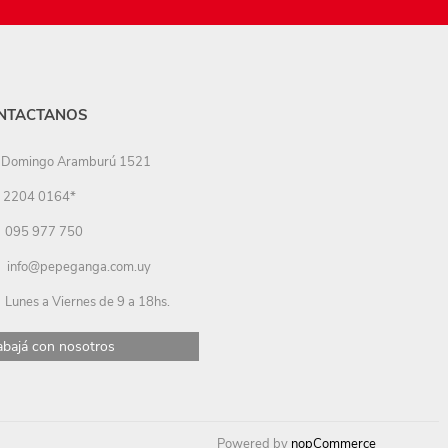
NTACTANOS
Domingo Aramburú 1521
2204 0164*
095 977 750
info@pepeganga.com.uy
Lunes a Viernes de 9 a 18hs.
abajá con nosotros
Powered by
nopCommerce