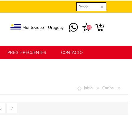
Montevideo - Uruguay
(0)
PREG. FRECUENTES
CONTACTO
elmax
Berlina Home
Inicio
Cocina
erlina Home Jardín
Berlina Home Textil
6
7
KLGO
SHPLAST