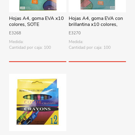
Hojas A4, goma EVA x10
Hojas A4, goma EVA con
colores, SOTE
brillantina x10 colores,
SOTE
E3268
E3270
Medida:
Medida:
Cantidad por caja: 100
Cantidad por caja: 100