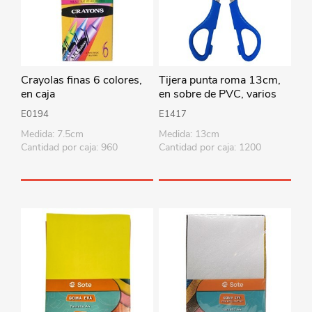
Crayolas finas 6 colores,
Tijera punta roma 13cm,
en caja
en sobre de PVC, varios
colores
E0194
E1417
Medida: 7.5cm
Medida: 13cm
Cantidad por caja: 960
Cantidad por caja: 1200