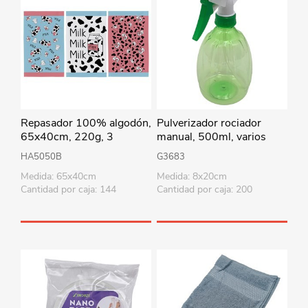
Repasador 100% algodón,
Pulverizador rociador
65x40cm, 220g, 3
manual, 500ml, varios
modelos, Berlina by Teka
colores
HA5050B
G3683
Medida: 65x40cm
Medida: 8x20cm
Cantidad por caja: 144
Cantidad por caja: 200