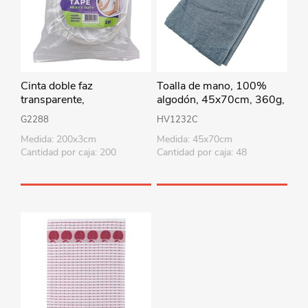
Cinta doble faz
Toalla de mano, 100%
transparente,
algodón, 45x70cm, 360g,
2mx3cmx1mm
celeste, Berlina by Teka
G2288
HV1232C
Medida: 200x3cm
Medida: 45x70cm
Cantidad por caja: 200
Cantidad por caja: 48