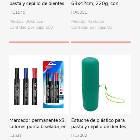
pasta y cepillo de dientes,
63x42cm, 220g, con
en bolsa, varios colores
diseño, Berlina by Teka,
HC1040
HA5051
varios colores
Medida: 20x6.5cm
Medida: 42x63cm
Cantidad por caja: 200
Cantidad por caja: 80
Marcador permanente x3,
Estuche de plástico para
colores punta biselada, en
pasta y cepillo de dientes,
blister BEIFA
varios colores
E3531
HC2002