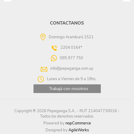
CONTACTANOS
Domingo Aramburú 1521
2204 0164*
095 977 750
info@pepeganga.com.uy
Lunes a Viernes de 9 a 18hs.
Trabajá con nosotros
Copyright ® 2026 Pepeganga S.A.. - RUT 214047730016 -
Todos los derechos reservados.
Powered by
nopCommerce
Designed by
AgileWorks