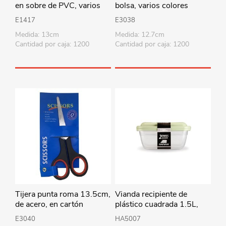
en sobre de PVC, varios
bolsa, varios colores
colores
E1417
E3038
Medida: 13cm
Medida: 12.7cm
Cantidad por caja: 1200
Cantidad por caja: 1200
Tijera punta roma 13.5cm,
Vianda recipiente de
de acero, en cartón
plástico cuadrada 1.5L,
x2, varios colores
E3040
HA5007