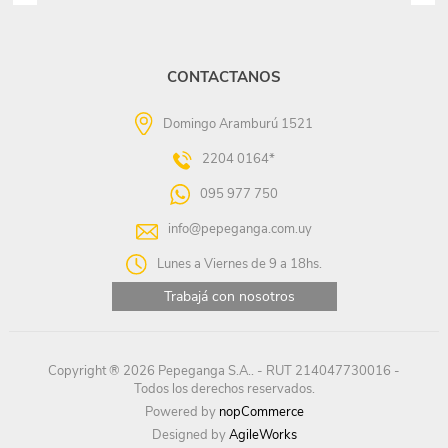
CONTACTANOS
Domingo Aramburú 1521
2204 0164*
095 977 750
info@pepeganga.com.uy
Lunes a Viernes de 9 a 18hs.
Trabajá con nosotros
Copyright ® 2026 Pepeganga S.A.. - RUT 214047730016 -
Todos los derechos reservados.
Powered by
nopCommerce
Designed by
AgileWorks