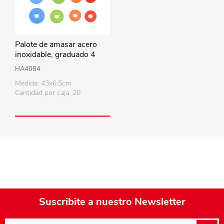
Palote de amasar acero
inoxidable, graduado 4
medidas de grosor, en caja
HA4084
Medida: 43x6.5cm
Cantidad por caja: 20
Suscribite a nuestro Newsletter