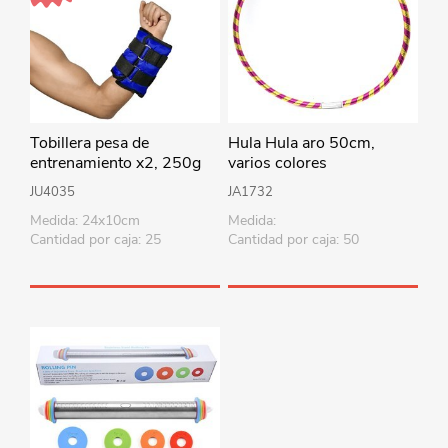
Tobillera pesa de
Hula Hula aro 50cm,
entrenamiento x2, 250g
varios colores
cada una, en bolsa
JU4035
JA1732
Medida: 24x10cm
Medida:
Cantidad por caja: 25
Cantidad por caja: 50