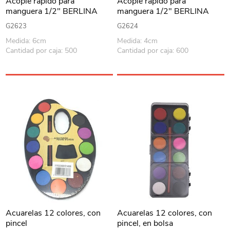
Acople rápido para
Acople rápido para
manguera 1/2" BERLINA
manguera 1/2" BERLINA
HOME en bolsa
HOME en bolsa
G2623
G2624
Medida: 6cm
Medida: 4cm
Cantidad por caja: 500
Cantidad por caja: 600
Acuarelas 12 colores, con
Acuarelas 12 colores, con
pincel
pincel, en bolsa