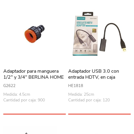
Adaptador para manguera
Adaptador USB 3.0 con
1/2" y 3/4" BERLINA HOME
entrada HDTV, en caja
en bolsa
G2622
HE1818
Medida: 4.5cm
Medida: 25cm
Cantidad por caja: 900
Cantidad por caja: 120