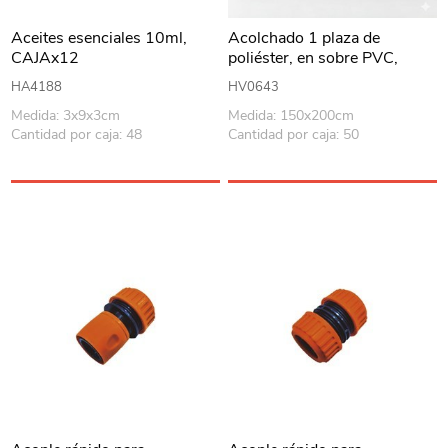
Aceites esenciales 10ml,
Acolchado 1 plaza de
CAJAx12
poliéster, en sobre PVC,
varios diseños
HA4188
HV0643
Medida: 3x9x3cm
Medida: 150x200cm
Cantidad por caja: 48
Cantidad por caja: 50