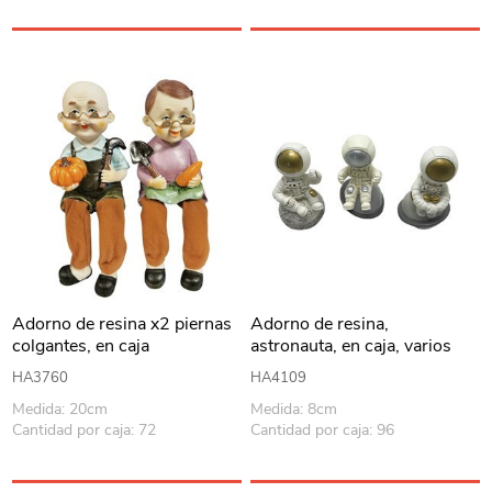
Adorno de resina x2 piernas
Adorno de resina,
colgantes, en caja
astronauta, en caja, varios
diseños
HA3760
HA4109
Medida: 20cm
Medida: 8cm
Cantidad por caja: 72
Cantidad por caja: 96