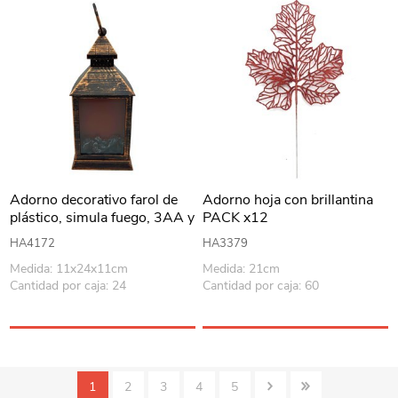
Adorno decorativo farol de
Adorno hoja con brillantina
plástico, simula fuego, 3AA y
PACK x12
recarga USB, en caja
HA4172
HA3379
Medida: 11x24x11cm
Medida: 21cm
Cantidad por caja: 24
Cantidad por caja: 60
1
2
3
4
5