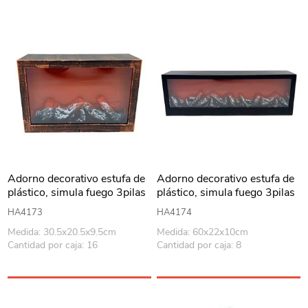
Adorno decorativo estufa de
Adorno decorativo estufa de
plástico, simula fuego 3pilas
plástico, simula fuego 3pilas
C y recarga USB, en caja
C y recarga USB, en caja
HA4173
HA4174
Medida: 30.5x20.5x9.5cm
Medida: 60x22x10cm
Cantidad por caja: 16
Cantidad por caja: 8