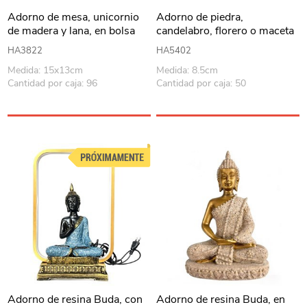
Adorno de mesa, unicornio
Adorno de piedra,
de madera y lana, en bolsa
candelabro, florero o maceta
para mini plantas, varios
HA3822
HA5402
modelos
Medida: 15x13cm
Medida: 8.5cm
Cantidad por caja: 96
Cantidad por caja: 50
Adorno de resina Buda, con
Adorno de resina Buda, en