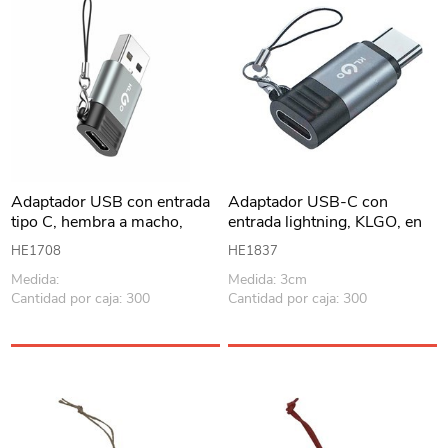
Adaptador USB con entrada
Adaptador USB-C con
tipo C, hembra a macho,
entrada lightning, KLGO, en
KLGO en caja
caja
HE1708
HE1837
Medida:
Medida: 3cm
Cantidad por caja: 300
Cantidad por caja: 300