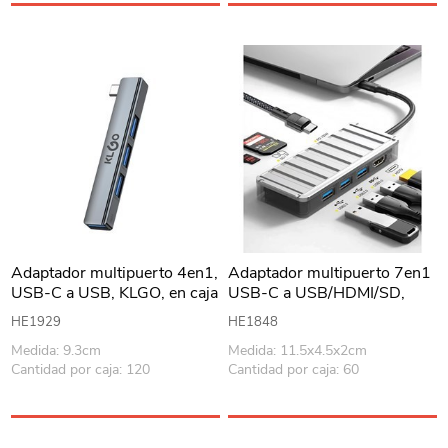
Adaptador multipuerto 4en1,
Adaptador multipuerto 7en1
USB-C a USB, KLGO, en caja
USB-C a USB/HDMI/SD,
KLGO en caja
HE1929
HE1848
Medida: 9.3cm
Medida: 11.5x4.5x2cm
Cantidad por caja: 120
Cantidad por caja: 60