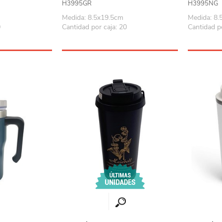
H3995GR
H3995NG
Playa y piscina
Medida: 8.5x19.5cm
Medida: 8.
Juguetes para jardín
0
Cantidad por caja: 20
Cantidad po
Rodados
Mobiliario-adornos-acces.
Instrumentos musicales
Casas,castillos y muebles
Amansaloco-spinner-
trompo
Ciencia
Juegos de salón
Bloques para armar