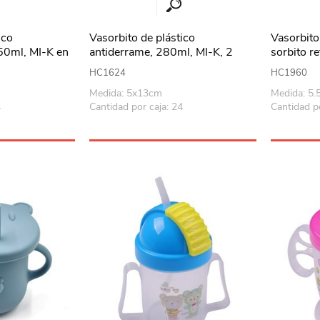
ico
Vasorbito de plástico
Vasorbito
50ml, MI-K en
antiderrame, 280ml, MI-K, 2
sorbito re
ores
colores
colores
HC1624
HC1960
Medida: 5x13cm
Medida: 5
4
Cantidad por caja: 24
Cantidad p