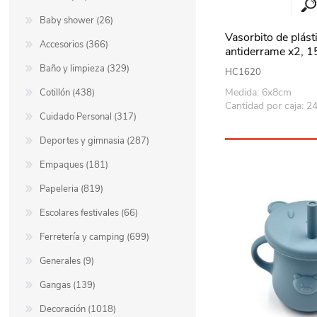
Baby shower (26)
Vasorbito de plást
Accesorios (366)
antiderrame x2, 1
cartón, varios col
Baño y limpieza (329)
HC1620
Medida: 6x8cm
Cotillón (438)
Cantidad por caja: 2
Cuidado Personal (317)
Deportes y gimnasia (287)
Empaques (181)
Papeleria (819)
Escolares festivales (66)
Ferretería y camping (699)
Generales (9)
Gangas (139)
Decoración (1018)