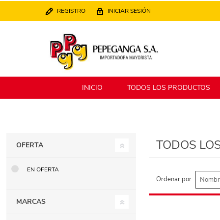
REGISTRO
INICIAR SESIÓN
INICIO
TODOS LOS PRODUCTOS
Berlina
Filippo
TODOS LO
OFERTA
MATPack
XALINGO
EN OFERTA
Ordenar por
MARCAS
Alklin
Winning Star