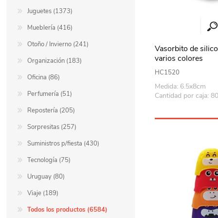
Juguetes (1373)
Mueblería (416)
Otoño / Invierno (241)
Vasorbito de sili
varios colores
Organización (183)
HC1520
Oficina (86)
Medida: 6.5x8cm
Perfumería (51)
Cantidad por caja: 8
Repostería (205)
Sorpresitas (257)
Suministros p/fiesta (430)
Tecnología (75)
Uruguay (80)
Viaje (189)
Todos los productos (6584)