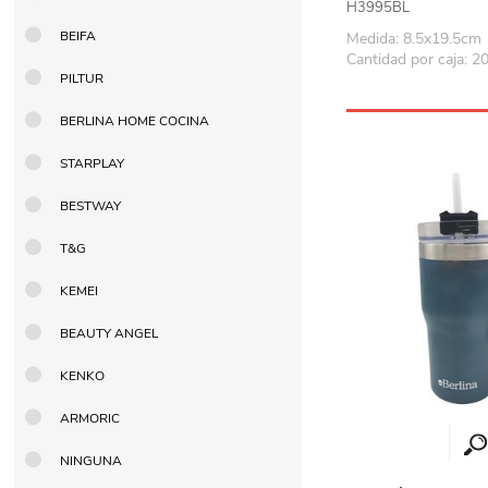
H3995BL
BEIFA
Medida: 8.5x19.5cm
Cantidad por caja: 2
PILTUR
BERLINA HOME COCINA
STARPLAY
BESTWAY
T&G
KEMEI
BEAUTY ANGEL
KENKO
ARMORIC
NINGUNA