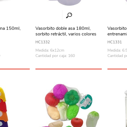
cona 150ml,
Vasorbito doble asa 180ml,
Vasorbito
sorbito retráctil, varios colores
entrenami
colores
HC1332
HC1331
Medida: 6x12cm
Medida: 6
0
Cantidad por caja: 160
Cantidad p