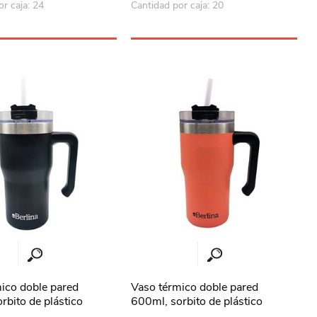
r caja: 24
Cantidad por caja: 20
ico doble pared
Vaso térmico doble pared
rbito de plástico
600ml, sorbito de plástico
NEGRO
Berlina SALMON