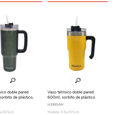
ico doble pared
Vaso térmico doble pared
orbito de plástico,
600ml, sorbito de plástico
VERDE
Berlina AMARILLO
H3995AM
5x26.5cm
Medida: 8.5x19.5cm