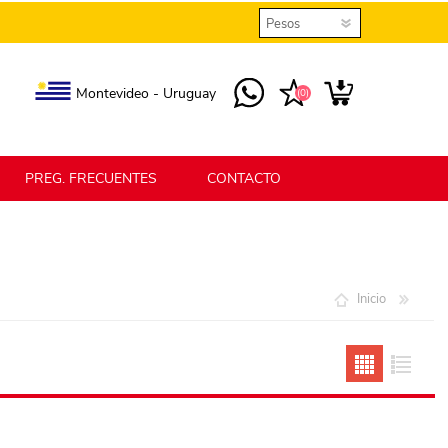
Montevideo - Uruguay
(0)
PREG. FRECUENTES
CONTACTO
elmax
Berlina Home
Inicio
erlina Home Jardín
Berlina Home Textil
KLGO
SHPLAST