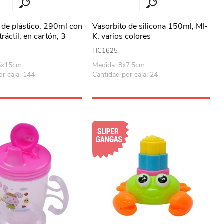
 de plástico, 290ml con
Vasorbito de silicona 150ml, MI-
tráctil, en cartón, 3
K, varios colores
HC1625
.5x15cm
Medida: 8x7.5cm
or caja: 144
Cantidad por caja: 24