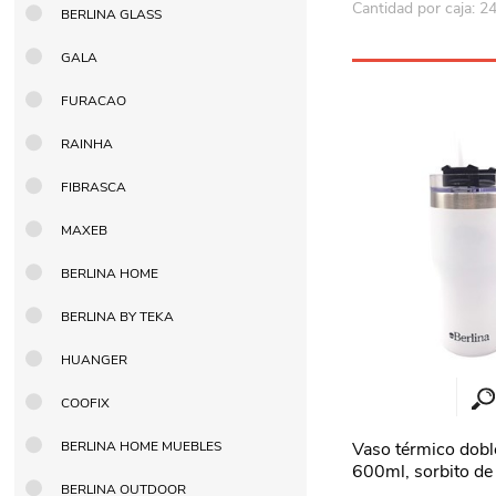
Cantidad por caja: 2
BERLINA GLASS
GALA
FURACAO
RAINHA
FIBRASCA
MAXEB
BERLINA HOME
BERLINA BY TEKA
HUANGER
COOFIX
BERLINA HOME MUEBLES
Vaso térmico dobl
600ml, sorbito de 
BERLINA OUTDOOR
Berlina BLANCO