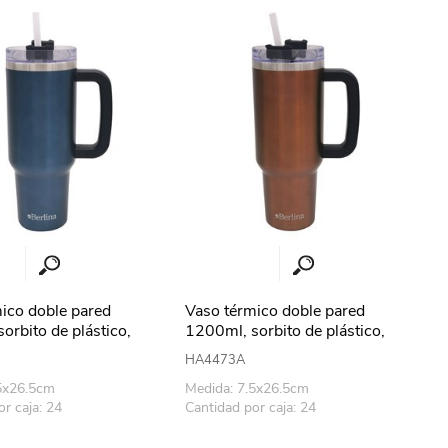
erlina Travel
mom
RAINHA
Maxeb
oofix
BEIFA
estway
Jilong
ico doble pared
Vaso térmico doble pared
orbito de plástico,
1200ml, sorbito de plástico,
AZUL
Berlina COBRE
T&G
Armoric
HA4473A
5x26.5cm
Medida: 7.5x26.5cm
r caja: 24
Cantidad por caja: 24