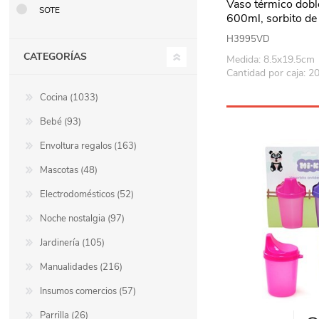
Vaso térmico dobl
SOTE
600ml, sorbito de 
Berlina VERDE
H3995VD
CATEGORÍAS
Medida: 8.5x19.5cm
Cantidad por caja: 2
Cocina (1033)
Bebé (93)
Envoltura regalos (163)
Mascotas (48)
Electrodomésticos (52)
Noche nostalgia (97)
Jardinería (105)
Manualidades (216)
Insumos comercios (57)
Parrilla (26)