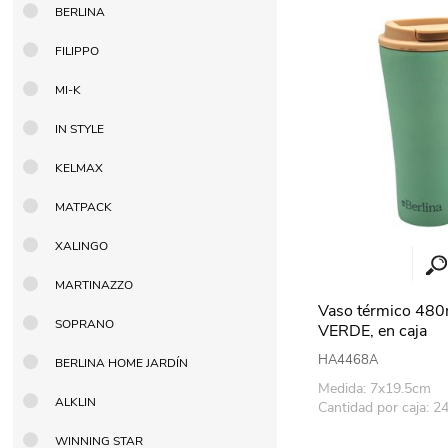
BERLINA
Berlina Air
GPLAST
FILIPPO
MI-K
BERLINA GLASS
GALA
IN STYLE
KELMAX
Berlina Home Muebles
Berlina Outdoor
MATPACK
XALINGO
HOCO
PILTUR
MARTINAZZO
Vaso térmico 480
SOPRANO
VERDE, en caja
KEMEI
Beauty Angel
HA4468A
BERLINA HOME JARDÍN
Medida: 7x19.5cm
ALKLIN
Cantidad por caja: 2
Ninguna
Sote
WINNING STAR