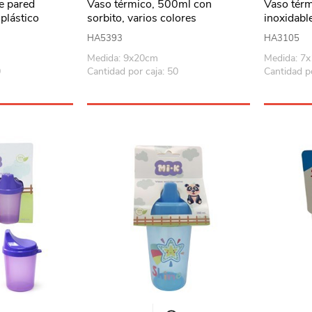
e pared
Vaso térmico, 500ml con
Vaso térm
plástico
sorbito, varios colores
inoxidabl
colores
HA5393
HA3105
Medida: 9x20cm
Medida: 7
0
Cantidad por caja: 50
Cantidad po