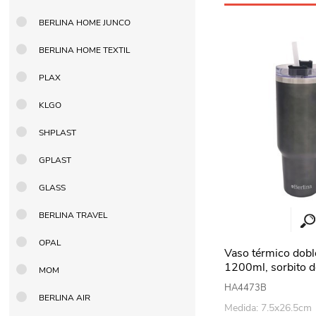
BERLINA HOME JUNCO
BERLINA HOME TEXTIL
PLAX
KLGO
SHPLAST
GPLAST
GLASS
BERLINA TRAVEL
OPAL
Vaso térmico dobl
1200ml, sorbito de
MOM
Berlina GRIS
HA4473B
BERLINA AIR
Medida: 7.5x26.5cm