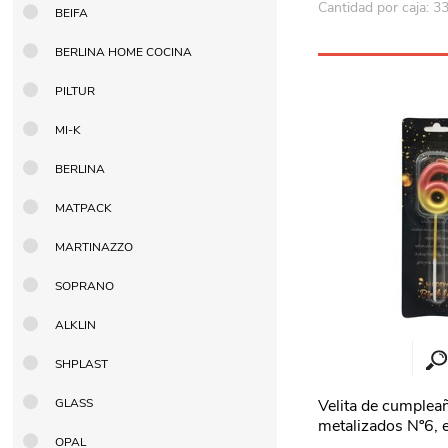
Cantidad por caja: 3
BEIFA
BERLINA HOME COCINA
PILTUR
MI-K
BERLINA
MATPACK
MARTINAZZO
SOPRANO
ALKLIN
SHPLAST
GLASS
Velita de cumplea
metalizados Nº6, e
OPAL