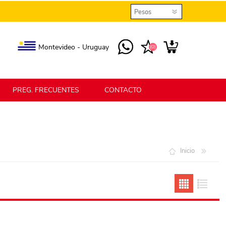
Montevideo - Uruguay
(0)
PREG. FRECUENTES
CONTACTO
elmax
Berlina Home
Inicio
erlina Home Jardín
Berlina Home Textil
KLGO
SHPLAST