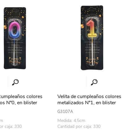
erlina Travel
mom
RAINHA
Maxeb
oofix
BEIFA
estway
Jilong
 cumpleaños colores
Velita de cumpleaños colores
os Nº0, en blister
metalizados Nº1, en blister
T&G
Armoric
G3107A
cm
Medida: 4.5cm
or caja: 330
Cantidad por caja: 330