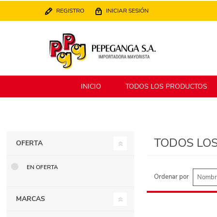
REGISTRO
INICIAR SESIÓN
INICIO
TODOS LOS PRODUCTOS
Berlina
Filippo
TODOS LO
OFERTA
MATPack
XALINGO
EN OFERTA
Ordenar por
MARCAS
Alklin
Winning Star