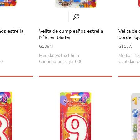
os estrella
Velita de cumpleaños estrella
Velita de
N°9, en blister
borde rojo
G1364I
G1187J
Medida: 9x15x1.5cm
Medida: 1
00
Cantidad por caja: 600
Cantidad p