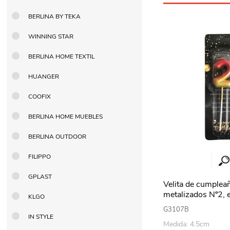
BERLINA BY TEKA
WINNING STAR
BERLINA HOME TEXTIL
HUANGER
COOFIX
BERLINA HOME MUEBLES
BERLINA OUTDOOR
FILIPPO
GPLAST
Velita de cumplea
metalizados Nº2, e
KLGO
G3107B
IN STYLE
Medida: 4.5cm