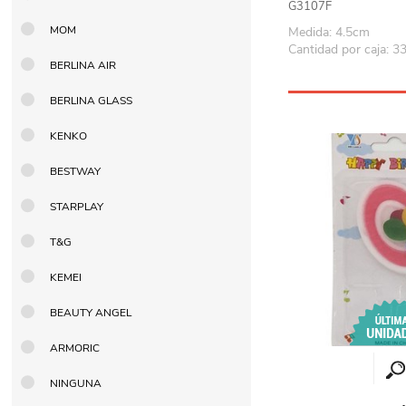
G3107F
MOM
Medida: 4.5cm
Cantidad por caja: 3
BERLINA AIR
BERLINA GLASS
KENKO
BESTWAY
STARPLAY
T&G
KEMEI
BEAUTY ANGEL
ARMORIC
NINGUNA