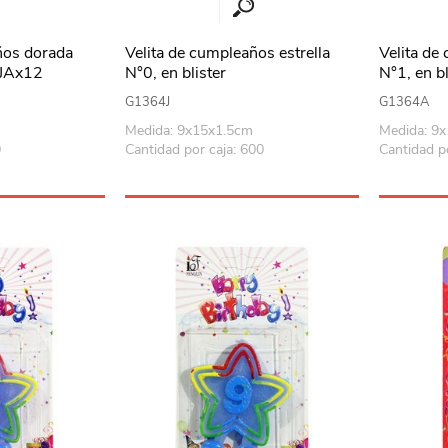
ños dorada
Velita de cumpleaños estrella
Velita de
AJAx12
N°0, en blister
N°1, en bl
G1364J
G1364A
Medida: 9x15x1.5cm
Medida: 9
0
Cantidad por caja: 600
Cantidad p