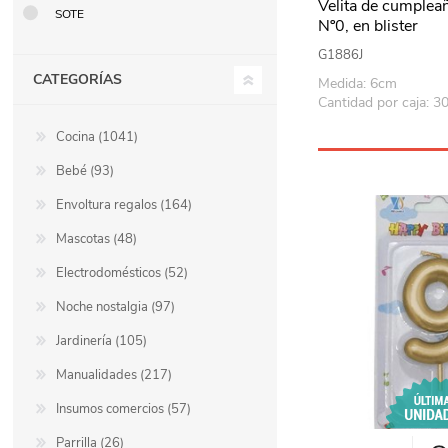
Velita de cumplea
SOTE
Nº0, en blister
G1886J
CATEGORÍAS
Medida: 6cm
Cantidad por caja: 3
Cocina (1041)
Bebé (93)
Envoltura regalos (164)
Mascotas (48)
Electrodomésticos (52)
Noche nostalgia (97)
Jardinería (105)
Manualidades (217)
Insumos comercios (57)
Parrilla (26)