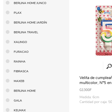
BERLINA HOME JUNCO
Berlina Air
GPLAST
PLAX
BERLINA HOME JARDÍN
BERLINA GLASS
GALA
BERLINA TRAVEL
XALINGO
Berlina Home Muebles
Berlina Outdoor
FURACAO
RAINHA
HOCO
PILTUR
FIBRASCA
Velita de cumplea
MAXEB
multicolor, Nº5 en 
CAJAx12
KEMEI
Beauty Angel
G1300F
BERLINA HOME
Medida: 6cm
GALA
Cantidad por caja: 5
Ninguna
Sote
KELMAX