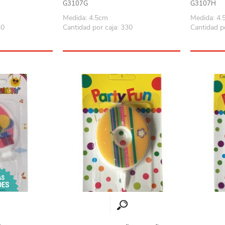
G3107G
G3107H
Playa y piscina
Medida: 4.5cm
Medida: 4
Juguetes para jardín
30
Cantidad por caja: 330
Cantidad p
Rodados
Mobiliario-adornos-acces.
Instrumentos musicales
Casas,castillos y muebles
Amansaloco-spinner-
trompo
Ciencia
Juegos de salón
Bloques para armar