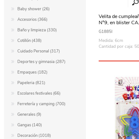
Baby shower (26)
Velita de cumplea
Accesorios (366)
N°9, en blister C
Baño y limpieza (330)
G1885I
Medida: 6cm
Cotillón (438)
Cantidad por caja: 5
Cuidado Personal (317)
Deportes y gimnasia (287)
Empaques (182)
Papeleria (821)
Escolares festivales (66)
Ferretería y camping (700)
Generales (9)
Gangas (140)
Decoración (1018)