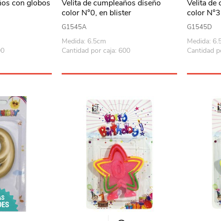
ños con globos
Velita de cumpleaños diseño
Velita de
color N°0, en blister
color N°3,
G1545A
G1545D
Medida: 6.5cm
Medida: 6
00
Cantidad por caja: 600
Cantidad p