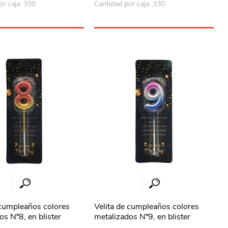
or caja: 330
Cantidad por caja: 330
 cumpleaños colores
Velita de cumpleaños colores
os Nº8, en blister
metalizados Nº9, en blister