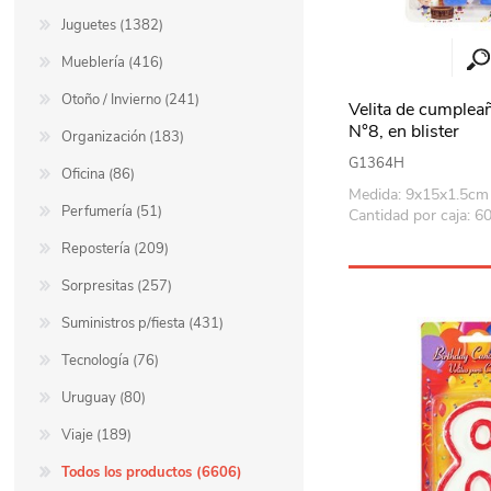
Juguetes (1382)
Mueblería (416)
Otoño / Invierno (241)
Velita de cumpleañ
N°8, en blister
Organización (183)
G1364H
Oficina (86)
Medida: 9x15x1.5cm
Perfumería (51)
Cantidad por caja: 6
Repostería (209)
Sorpresitas (257)
Suministros p/fiesta (431)
Tecnología (76)
Uruguay (80)
Viaje (189)
Todos los productos (6606)