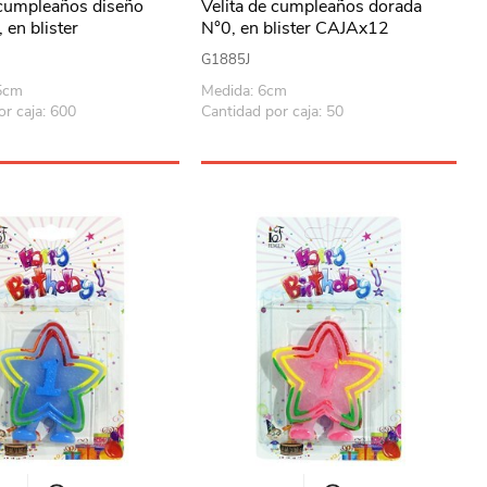
 cumpleaños diseño
Velita de cumpleaños dorada
 en blister
N°0, en blister CAJAx12
G1885J
.5cm
Medida: 6cm
or caja: 600
Cantidad por caja: 50