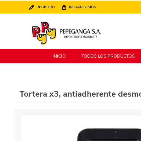
REGISTRO
INICIAR SESIÓN
INICIO
TODOS LOS PRODUCTOS
Berlina
Filippo
Tortera x3, antiadherente desmon
MATPack
XALINGO
Alklin
Winning Star