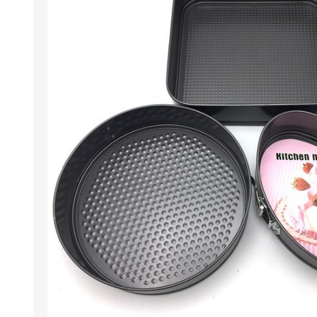
Berlina Air
GPLAST
BERLINA GLASS
GALA
Berlina Home Muebles
Berlina Outdoor
HOCO
PILTUR
KEMEI
Beauty Angel
Ninguna
Sote