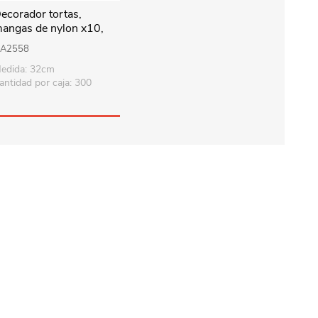
ecorador tortas,
angas de nylon x10,
ara 2 colores, en bolsa
A2558
edida: 32cm
antidad por caja: 300