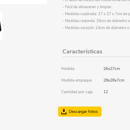
- El sello hermético del molde evita de
- Fácil de almacenar y limpiar.
Papeleria
Vasos
Luncheras
Artículos personalizados
Accesorios cosmética
Mochilas y cartucheras
- Medidas cuadrada: 27 x 27 x 7cm de 
Escolares festivales
Indumentaria
Disfraces - Imitación
Farmacia
Oficina
- Medidas redonda: 26cm de diámetro x
- Medidas corazón: 24cm de diámetro x
Ferretería y camping
Gorros y sombreros
Expresión plástica
Generales
Valijas
Cuadernos, libretas, etc.
Banderas
Características
Gangas
Libros
Decoración
Escolares
Flores y plantas art.
Medida
26x27cm
Juguetes
Adornos
Juguetes Bebé
Medida empaque
28x28x7cm
Mueblería
Cuadros / Portarretratos
Juegos de mesa
Cantidad por caja
12
Otoño / Invierno
Jardín
Muñecas, bebotes y acc.
Descargar fotos
Organización
Muebles y organizadores
Cocina y complementos
Oficina
Percheros y perchas
Belleza y maquillaje