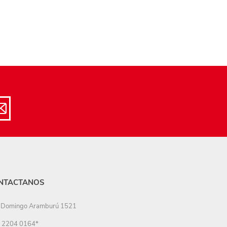
NTACTANOS
Domingo Aramburú 1521
2204 0164*