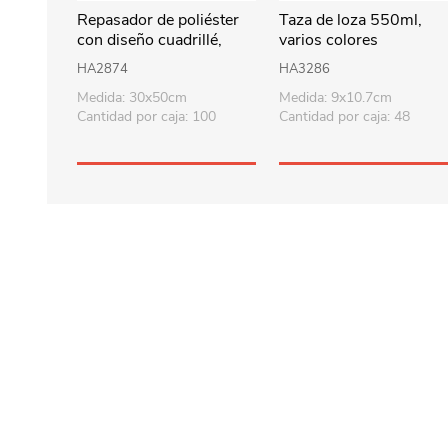
Repasador de poliéster
Taza de loza 550ml,
con diseño cuadrillé,
varios colores
PACKx12, varios colores
HA2874
HA3286
Medida: 30x50cm
Medida: 9x10.7cm
Cantidad por caja: 100
Cantidad por caja: 48