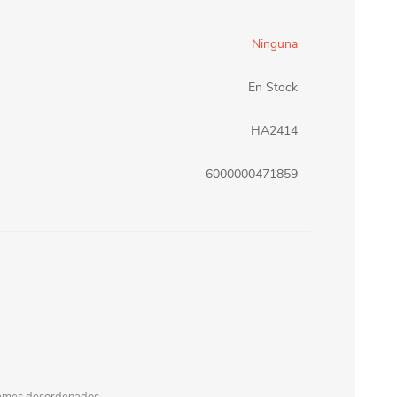
erlina Travel
mom
Ninguna
En Stock
RAINHA
Maxeb
HA2414
6000000471859
oofix
BEIFA
estway
Jilong
T&G
Armoric