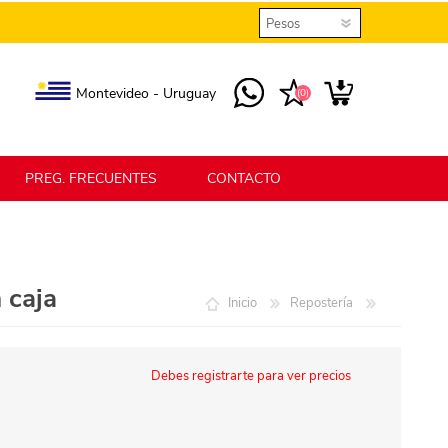
Montevideo - Uruguay
(0)
PREG. FRECUENTES
CONTACTO
elmax
Berlina Home
 caja
Inicio
Repostería
erlina Home Jardín
Berlina Home Textil
Debes registrarte para ver precios
KLGO
SHPLAST