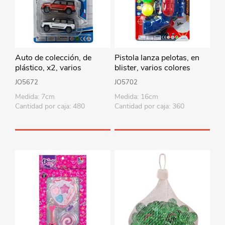
Auto de colección, de
Pistola lanza pelotas, en
plástico, x2, varios
blister, varios colores
colores, en blister
JO5672
JO5702
Medida: 7cm
Medida: 16cm
Cantidad por caja: 480
Cantidad por caja: 360