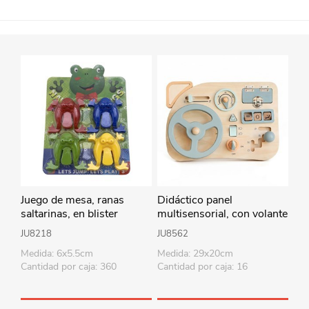
Juego de mesa, ranas
Didáctico panel
saltarinas, en blister
multisensorial, con volante
de madera, en caja
JU8218
JU8562
Medida: 6x5.5cm
Medida: 29x20cm
Cantidad por caja: 360
Cantidad por caja: 16