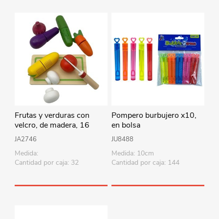
Frutas y verduras con
Pompero burbujero x10,
velcro, de madera, 16
en bolsa
piezas en caja
JA2746
JU8488
Medida:
Medida: 10cm
Cantidad por caja: 32
Cantidad por caja: 144