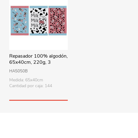
Repasador 100% algodón,
65x40cm, 220g, 3
modelos, Berlina by Teka
HA5050B
Medida: 65x40cm
Cantidad por caja: 144