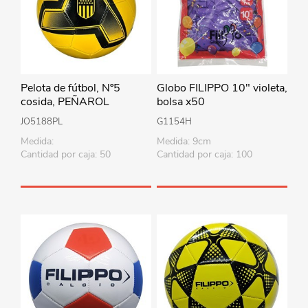
Pelota de fútbol, Nº5
Globo FILIPPO 10" violeta,
cosida, PEÑAROL
bolsa x50
JO5188PL
G1154H
Medida:
Medida: 9cm
Cantidad por caja: 50
Cantidad por caja: 100