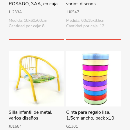
ROSADO, 3AA, en caja
varios diseños
J1233A
JU0547
Medida: 18x60x60cm
Medida: 60x15x8.5cm
Cantidad por caja: 8
Cantidad por caja: 12
Silla infantil de metal,
Cinta para regalo lisa,
varios diseños
1.5cm ancho, pack x10
rollos de varios colores
JU1584
G1301