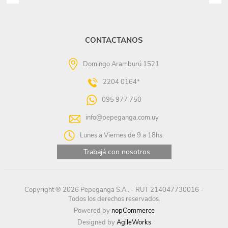
CONTACTANOS
Domingo Aramburú 1521
2204 0164*
095 977 750
info@pepeganga.com.uy
Lunes a Viernes de 9 a 18hs.
Trabajá con nosotros
Copyright ® 2026 Pepeganga S.A.. - RUT 214047730016 -
Todos los derechos reservados.
Powered by
nopCommerce
Designed by
AgileWorks