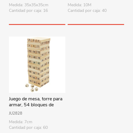
Medida: 35x35x35cm
Medida: 10M
Cantidad por caja: 16
Cantidad por caja: 40
Juego de mesa, torre para
armar, 54 bloques de
madera y 4 dados, en caja
JU2828
Medida: 7cm
Cantidad por caja: 60