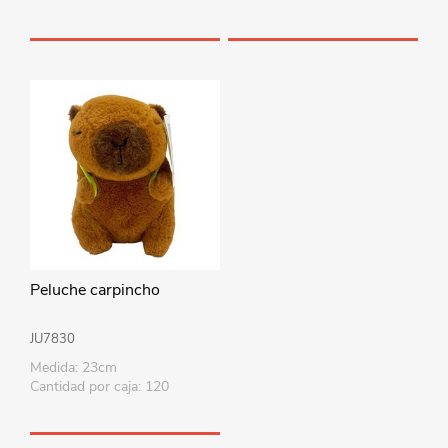
Peluche carpincho
JU7830
Medida: 23cm
Cantidad por caja: 120