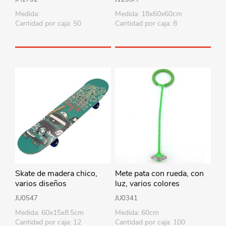
Medida:
Medida: 18x60x60cm
Cantidad por caja: 50
Cantidad por caja: 8
Skate de madera chico,
Mete pata con rueda, con
varios diseños
luz, varios colores
JU0547
JU0341
Medida: 60x15x8.5cm
Medida: 60cm
Cantidad por caja: 12
Cantidad por caja: 100