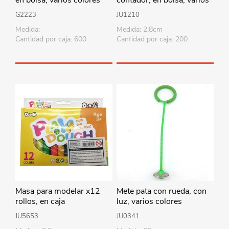
colores
G2223
JU1210
Medida:
Medida: 2.8cm
Cantidad por caja: 600
Cantidad por caja: 200
Masa para modelar x12
Mete pata con rueda, con
rollos, en caja
luz, varios colores
JU5653
JU0341