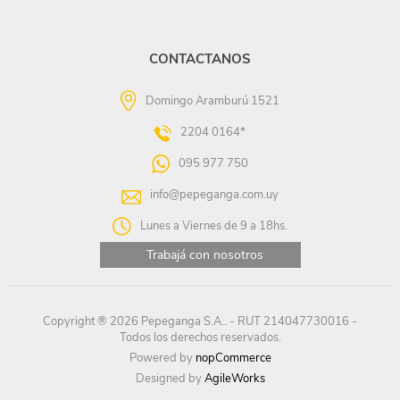
CONTACTANOS
Domingo Aramburú 1521
2204 0164*
095 977 750
info@pepeganga.com.uy
Lunes a Viernes de 9 a 18hs.
Trabajá con nosotros
Copyright ® 2026 Pepeganga S.A.. - RUT 214047730016 -
Todos los derechos reservados.
Powered by
nopCommerce
Designed by
AgileWorks