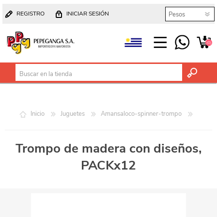
REGISTRO
INICIAR SESIÓN
(0)
Inicio
Juguetes
Amansaloco-spinner-trompo
Trompo de madera con diseños,
PACKx12