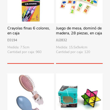
Crayolas finas 6 colores,
Juego de mesa, dominó de
en caja
madera, 28 piezas, en caja
de madera, varios modelos
E0194
JU2832
Medida: 7.5cm
Medida: 15.5x9x4cm
Cantidad por caja: 960
Cantidad por caja: 120