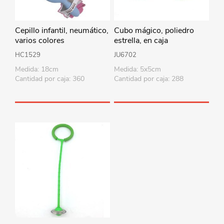
Cepillo infantil, neumático,
Cubo mágico, poliedro
varios colores
estrella, en caja
HC1529
JU6702
Medida: 18cm
Medida: 5x5cm
Cantidad por caja: 360
Cantidad por caja: 288