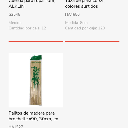
Cuerda para ropa 10m,
Taza de plástico x4,
ALKLIN
colores surtidos
G2545
HA4656
Medida:
Medida: 8cm
Cantidad por caja: 12
Cantidad por caja: 120
Palitos de madera para
brochette x90, 30cm, en
bolsa
HA1527