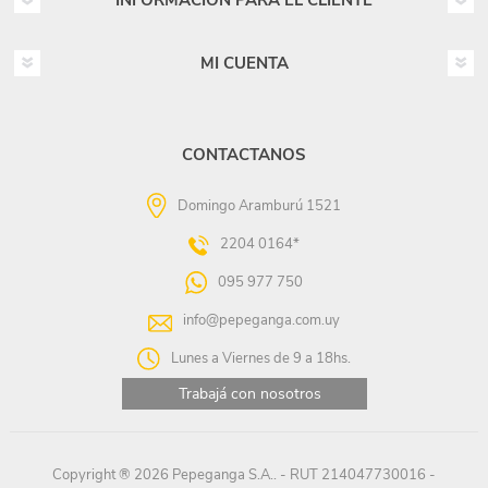
INFORMACIÓN PARA EL CLIENTE
MI CUENTA
CONTACTANOS
Domingo Aramburú 1521
2204 0164*
095 977 750
info@pepeganga.com.uy
Lunes a Viernes de 9 a 18hs.
Trabajá con nosotros
Copyright ® 2026 Pepeganga S.A.. - RUT 214047730016 -