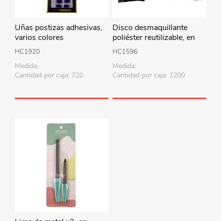
Uñas postizas adhesivas,
Disco desmaquillante
varios colores
poliéster reutilizable, en
bolsa varios colores
HC1920
HC1596
Medida:
Medida:
Cantidad por caja: 720
Cantidad por caja: 1200