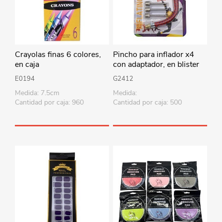
Crayolas finas 6 colores,
Pincho para inflador x4
en caja
con adaptador, en blister
E0194
G2412
Medida: 7.5cm
Medida:
Cantidad por caja: 960
Cantidad por caja: 500