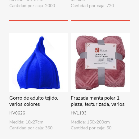
Cantidad por caja: 2000
Cantidad por caja: 720
Gorro de adulto tejido,
Frazada manta polar 1
varios colores
plaza, texturizada, varios
colores
HV0626
HV1193
Medida: 16x27cm
Medida: 150x200cm
Cantidad por caja: 360
Cantidad por caja: 50