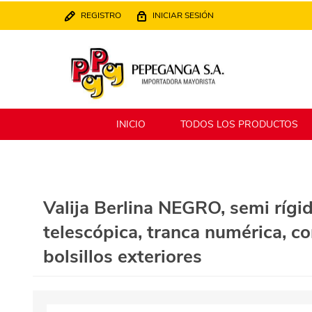
REGISTRO
INICIAR SESIÓN
INICIO
TODOS LOS PRODUCTOS
Berlina
Filippo
Valija Berlina NEGRO, semi rígi
telescópica, tranca numérica, cor
MATPack
XALINGO
bolsillos exteriores
Alklin
Winning Star