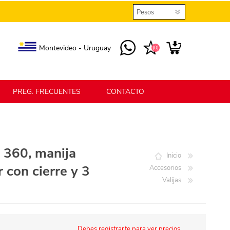
Montevideo - Uruguay
(0)
PREG. FRECUENTES
CONTACTO
elmax
Berlina Home
s 360, manija
Inicio
r con cierre y 3
Accesorios
erlina Home Jardín
Berlina Home Textil
Valijas
KLGO
SHPLAST
Debes registrarte para ver precios