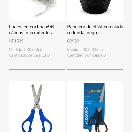
Luces led cortina x96
Papelera de plástico calada
cálidas intermitentes
redonda, negro
220V 3metros x70cm, en
HE1529
G2922
caja
Medida: 300x70cm
Medida: 30x23.5cm
Cantidad por caja: 100
Cantidad por caja: 60