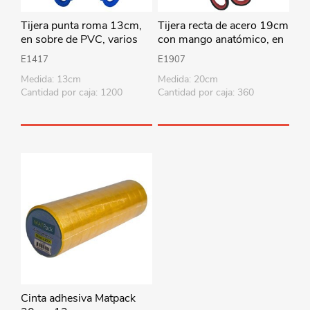
Tijera punta roma 13cm,
Tijera recta de acero 19cm
en sobre de PVC, varios
con mango anatómico, en
colores
cartón
E1417
E1907
Medida: 13cm
Medida: 20cm
Cantidad por caja: 1200
Cantidad por caja: 360
Cinta adhesiva Matpack