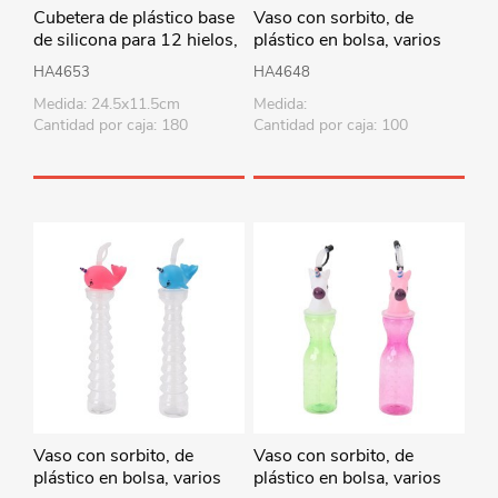
Cubetera de plástico base
Vaso con sorbito, de
de silicona para 12 hielos,
plástico en bolsa, varios
varios colores
diseños
HA4653
HA4648
Medida: 24.5x11.5cm
Medida:
Cantidad por caja: 180
Cantidad por caja: 100
Vaso con sorbito, de
Vaso con sorbito, de
plástico en bolsa, varios
plástico en bolsa, varios