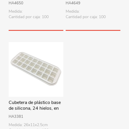
colores
colores
HA4650
HA4649
Medida:
Medida:
Cantidad por caja: 100
Cantidad por caja: 100
Cubetera de plástico base
de silicona, 24 hielos, en
bolsa
HA3381
Medida: 26x11x2.5cm