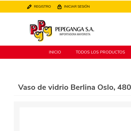
REGISTRO
INICIAR SESIÓN
INICIO
TODOS LOS PRODUCTOS
Berlina
Filippo
Vaso de vidrio Berlina Oslo, 48
MATPack
XALINGO
Alklin
Winning Star