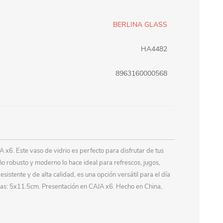
erlina Travel
mom
BERLINA GLASS
HA4482
RAINHA
Maxeb
8963160000568
oofix
BEIFA
estway
Jilong
A x6. Este vaso de vidrio es perfecto para disfrutar de tus
o robusto y moderno lo hace ideal para refrescos, jugos,
T&G
Armoric
sistente y de alta calidad, es una opción versátil para el día
das: 5x11.5cm. Presentación en CAJA x6. Hecho en China,