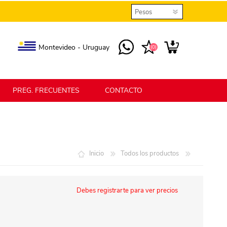
Montevideo - Uruguay
(0)
PREG. FRECUENTES
CONTACTO
elmax
Berlina Home
Inicio
Todos los productos
erlina Home Jardín
Berlina Home Textil
Debes registrarte para ver precios
KLGO
SHPLAST