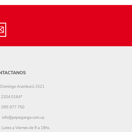
NTACTANOS
Domingo Aramburú 1521
2204 0164*
095 977 750
info@pepeganga.com.uy
Lunes a Viernes de 9 a 18hs.