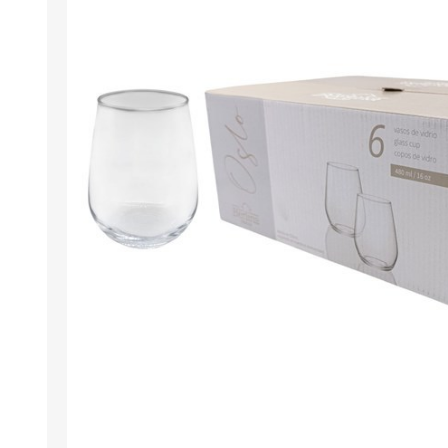
Berlina Air
GPLAST
BERLINA GLASS
GALA
Berlina Home Muebles
Berlina Outdoor
HOCO
PILTUR
KEMEI
Beauty Angel
Ninguna
Sote