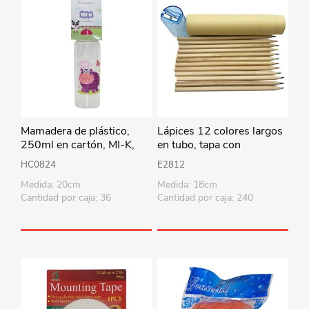
Mamadera de plástico,
Lápices 12 colores largos
250ml en cartón, MI-K,
en tubo, tapa con
varios diseños
sacapuntas varios colores
HC0824
E2812
Medida: 20cm
Medida: 18cm
Cantidad por caja: 36
Cantidad por caja: 240