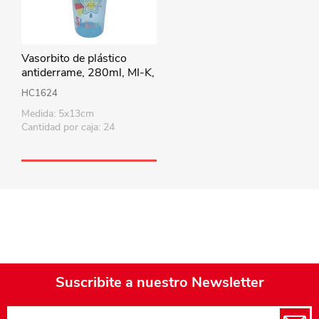
Vasorbito de plástico
antiderrame, 280ml, MI-K,
2 colores
HC1624
Medida: 5x13cm
Cantidad por caja: 24
Suscribite a nuestro Newsletter