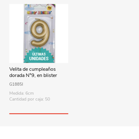
Velita de cumpleaños
dorada N°9, en blister
CAJAx12
G1885I
Medida: 6cm
Cantidad por caja: 50