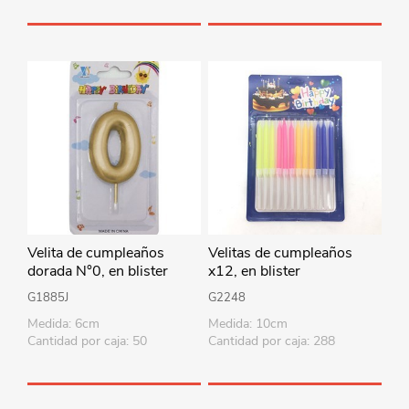
Velita de cumpleaños
Velitas de cumpleaños
dorada N°0, en blister
x12, en blister
CAJAx12
G1885J
G2248
Medida: 6cm
Medida: 10cm
Cantidad por caja: 50
Cantidad por caja: 288